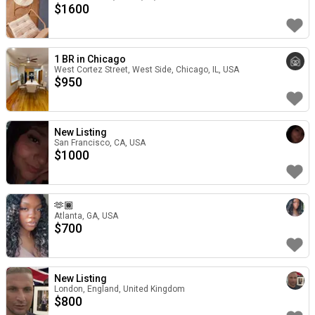
$
1600
1 BR in Chicago
West Cortez Street, West Side, Chicago, IL, USA
$
950
New Listing
San Francisco, CA, USA
$
1000
🫶🏾
Atlanta, GA, USA
$
700
New Listing
London, England, United Kingdom
$
800