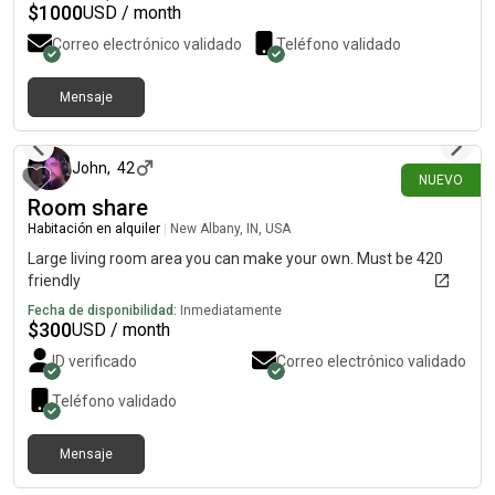
$
1000
USD / month
Correo electrónico validado
Teléfono validado
Mensaje
hace 26 días
John
,
42
NUEVO
Room share
Habitación en alquiler
|
New Albany, IN, USA
Large living room area you can make your own. Must be 420
friendly
Fecha de disponibilidad:
Inmediatamente
$
300
USD / month
ID verificado
Correo electrónico validado
Teléfono validado
Mensaje
hace alrededor de 1 mes