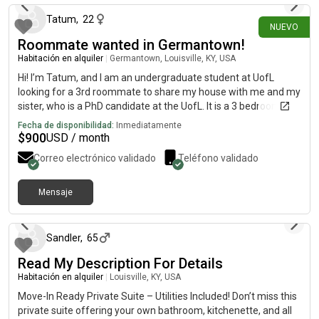
Tatum
,
22
NUEVO
Roommate wanted in Germantown!
Habitación en alquiler
|
Germantown, Louisville, KY, USA
Hi! I’m Tatum, and I am an undergraduate student at UofL
looking for a 3rd roommate to share my house with me and my
sister, who is a PhD candidate at the UofL. It is a 3 bedroom, 2
bathroom, 1,500 sq ft place in Germantown, 4 minutes away
Fecha de disponibilidad:
Inmediatamente
from the Belknap campus. The renter would have their own
$
900
USD / month
bedroom and bathroom. Off street parking available, recently
Correo electrónico validado
Teléfono validado
renovated with modern finishings, plus full kitchen and laundry
amenities. Near local restaurants and businesses! Move in
available starting in July, $900 a month with utilities.
Mensaje
hace alrededor de 1 mes
Sandler
,
65
Read My Description For Details
Habitación en alquiler
|
Louisville, KY, USA
Move-In Ready Private Suite – Utilities Included! Don’t miss this
private suite offering your own bathroom, kitchenette, and all