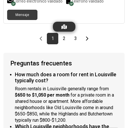
Correo electrónico validado
Teléfono validado
Mensaje
Previous page
page
First page
page
page
Last page
Next page
1
2
3
Preguntas frecuentes
How much does a room for rent in Louisville
typically cost?
Room rentals in Louisville generally range from
$650 to $1,050 per month
for a private room in a
shared house or apartment. More affordable
neighborhoods like Old Louisville come in around
$650-$850, while the Highlands and Butchertown
typically run $800-$1,200.
Which Louisville neighborhoods have the