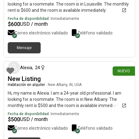
looking for a roommate. The room is in Louisville. The monthly
rent is $600 and the room is available immediately.
Fecha de disponibilidad:
Inmediatamente
$
600
USD / month
Correo electrónico validado
Teléfono validado
Mensaje
hace 3 días
Alexia
,
24
NUEVO
New Listing
Habitación en alquiler
|
New Albany, IN, USA
Hi, my name is Alexia. I am a 24-year old professional. I am
looking for a roommate. The room is in New Albany. The
monthly rent is $500 and the room is available immediately.
Fecha de disponibilidad:
Inmediatamente
$
500
USD / month
Correo electrónico validado
Teléfono validado