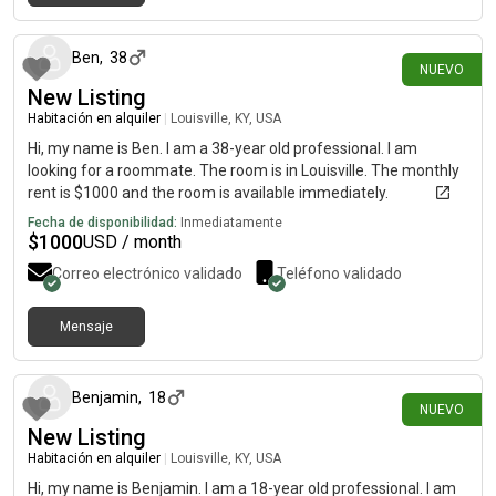
hace 1 día
Ben
,
38
NUEVO
New Listing
Habitación en alquiler
|
Louisville, KY, USA
Hi, my name is Ben. I am a 38-year old professional. I am
looking for a roommate. The room is in Louisville. The monthly
rent is $1000 and the room is available immediately.
Fecha de disponibilidad:
Inmediatamente
$
1000
USD / month
Correo electrónico validado
Teléfono validado
Mensaje
hace 1 día
Benjamin
,
18
NUEVO
New Listing
Habitación en alquiler
|
Louisville, KY, USA
Hi, my name is Benjamin. I am a 18-year old professional. I am