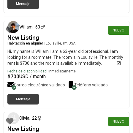
Mensaje
hace 4 días
William
,
63
NUEVO
New Listing
Habitación en alquiler
|
Louisville, KY, USA
Hi, my name is William. I am a 63-year old professional. I am
looking for a roommate. The room is in Louisville. The monthly
rent is $700 and the room is available immediately.
Fecha de disponibilidad:
Inmediatamente
$
700
USD / month
Correo electrónico validado
Teléfono validado
Mensaje
hace 8 días
Olivia
,
22
NUEVO
New Listing