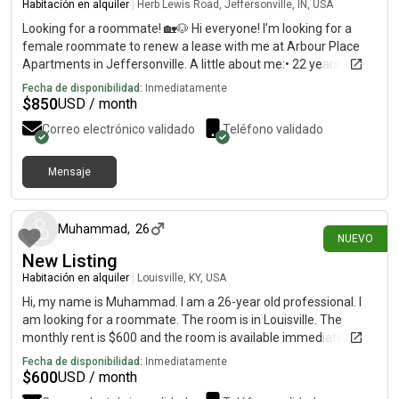
Habitación en alquiler
|
Herb Lewis Road, Jeffersonville, IN, USA
Looking for a roommate! 🏡🐶 Hi everyone! I’m looking for a
female roommate to renew a lease with me at Arbour Place
Apartments in Jeffersonville. A little about me:• 22 years old•
Work full-time Monday–Friday and in school online.• Clean,
Fecha de disponibilidad:
Inmediatamente
respectful, and pretty quiet at home• I have one friendly boxer,
$
850
USD / month
so you’d need to be okay with dogs 🐾 The plan is to get a 2-
Correo electrónico validado
Teléfono validado
bedroom apartment with a dog yard—I absolutely love living
here! Rent would be about $850 per person, and utilities have
averaged around $60–70/month. I’m looking for someone
Mensaje
hace 11 días
who’s responsible, communicates well, pays bills on time, and
wants a peaceful, drama-free place to live. I need to let the
apartment know by August 28, so if you’re interested or know
Muhammad
,
26
NUEVO
someone who might be, please message me! 🤍
New Listing
Habitación en alquiler
|
Louisville, KY, USA
Hi, my name is Muhammad. I am a 26-year old professional. I
am looking for a roommate. The room is in Louisville. The
monthly rent is $600 and the room is available immediately.
Fecha de disponibilidad:
Inmediatamente
$
600
USD / month