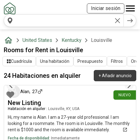
Iniciar sesión
United States
Kentucky
Louisville
Rooms for Rent in Louisville
Cuadrícula
Una habitación
Presupuesto
Filtros
Orde
24 Habitaciones en alquiler
+
Añadir anuncio
hace 6 días
Alan
,
27
NUEVO
New Listing
Habitación en alquiler
|
Louisville, KY, USA
Hi, my name is Alan. I am a 27-year old professional. I am
looking for a roommate. The room is in Louisville. The monthly
rent is $1000 and the room is available immediately.
Fecha de disponibilidad:
Inmediatamente