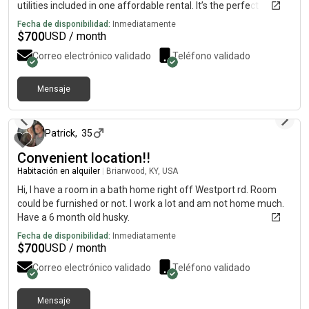
utilities included in one affordable rental. It’s the perfect
combination of comfort, convenience, and privacy. For more
Fecha de disponibilidad:
Inmediatamente
information, current pricing, photos, and availability, please
$
700
USD / month
contact me directly on my cell phone below At.
Correo electrónico validado
Teléfono validado
{5.1.5.3.0.3.6.4.0.3.}. Limited details available here. Please
contact my cell phone above for more information.
Mensaje
hace 9 meses
Patrick
,
35
Convenient location!!
Habitación en alquiler
|
Briarwood, KY, USA
Hi, I have a room in a bath home right off Westport rd. Room
could be furnished or not. I work a lot and am not home much.
Have a 6 month old husky.
Fecha de disponibilidad:
Inmediatamente
$
700
USD / month
Correo electrónico validado
Teléfono validado
Mensaje