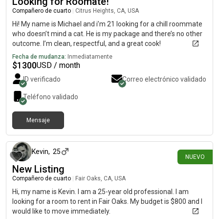
Looking for Roomate!
Compañero de cuarto
|
Citrus Heights, CA, USA
Hi! My name is Michael and i’m 21 looking for a chill roommate
who doesn’t mind a cat. He is my package and there’s no other
outcome. I’m clean, respectful, and a great cook!
Fecha de mudanza:
Inmediatamente
$
1300
USD / month
ID verificado
Correo electrónico validado
Teléfono validado
Mensaje
hace 10 días
Kevin
,
25
NUEVO
New Listing
Compañero de cuarto
|
Fair Oaks, CA, USA
Hi, my name is Kevin. I am a 25-year old professional. I am
looking for a room to rent in Fair Oaks. My budget is $800 and I
would like to move immediately.