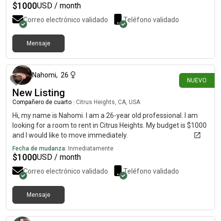
$
1000
USD / month
Correo electrónico validado
Teléfono validado
Mensaje
hace 2 días
Nahomi
,
26
NUEVO
New Listing
Compañero de cuarto
|
Citrus Heights, CA, USA
Hi, my name is Nahomi. I am a 26-year old professional. I am
looking for a room to rent in Citrus Heights. My budget is $1000
and I would like to move immediately.
Fecha de mudanza:
Inmediatamente
$
1000
USD / month
Correo electrónico validado
Teléfono validado
Mensaje
hace 4 días