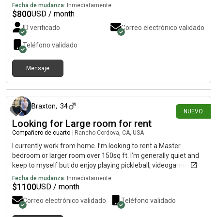
Fecha de mudanza:
Inmediatamente
$
800
USD / month
ID verificado
Correo electrónico validado
Teléfono validado
Mensaje
hace 17 días
Braxton
,
34
NUEVO
Looking for Large room for rent
Compañero de cuarto
|
Rancho Cordova, CA, USA
I currently work from home. I’m looking to rent a Master
bedroom or larger room over 150sq ft. I’m generally quiet and
keep to myself but do enjoy playing pickleball, videogames, or
going snowboarding at Tahoe. I have been living with different
Fecha de mudanza:
Inmediatamente
roommates for the last 10 years or so, and am very easy going.
$
1100
USD / month
Correo electrónico validado
Teléfono validado