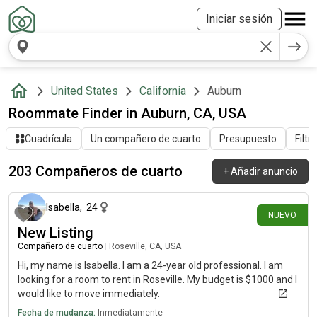
Iniciar sesión
United States
California
Auburn
Roommate Finder in Auburn, CA, USA
Cuadrícula
Un compañero de cuarto
Presupuesto
Filtr
203 Compañeros de cuarto
+
Añadir anuncio
hace alrededor de 7 horas
Isabella
,
24
NUEVO
New Listing
Compañero de cuarto
|
Roseville, CA, USA
Hi, my name is Isabella. I am a 24-year old professional. I am
looking for a room to rent in Roseville. My budget is $1000 and I
would like to move immediately.
Fecha de mudanza:
Inmediatamente