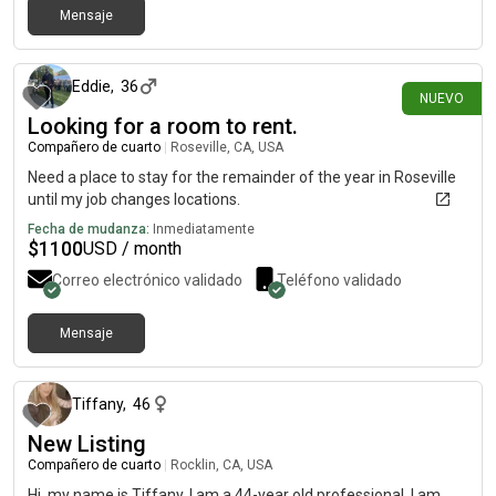
Mensaje
hace 17 días
Eddie
,
36
NUEVO
Looking for a room to rent.
Compañero de cuarto
|
Roseville, CA, USA
Need a place to stay for the remainder of the year in Roseville
until my job changes locations.
Fecha de mudanza:
Inmediatamente
$
1100
USD / month
Correo electrónico validado
Teléfono validado
Mensaje
hace 17 días
Tiffany
,
46
New Listing
Compañero de cuarto
|
Rocklin, CA, USA
Hi, my name is Tiffany. I am a 44-year old professional. I am