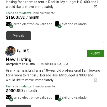
looking for a room to rent in Rocklin. My budget is $1600 and I
would like to move immediately.
Fecha de mudanza:
Inmediatamente
$
1600
USD / month
Correo electrónico validado
Teléfono validado
Mensaje
hace 6 días
Lily
,
18
NUEVO
New Listing
Compañero de cuarto
|
El Dorado Hills, CA, USA
Hi, my name is Lily. I am a 18-year old professional. I am looking
for a room to rent in El Dorado Hills. My budget is $900 and I
would like to move immediately.
Fecha de mudanza:
Inmediatamente
$
900
USD / month
Correo electrónico validado
Teléfono validado