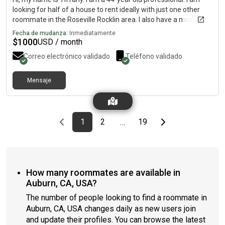
looking for half of a house to rent ideally with just one other
roommate in the Roseville Rocklin area. I also have a mini
golden doodle. Who’s hypoallergenic doesn’t shed and loves
Fecha de mudanza:
Inmediatamente
everybody. She comes to work with me every day. I do work
$
1000
USD / month
every day and Carmichal and Rancho Cordova.
Correo electrónico validado
Teléfono validado
Mensaje
Previous page
page
First page
page
page
Last page
Next page
1
2
19
…
How many roommates are available in
Auburn, CA, USA?
The number of people looking to find a roommate in
Auburn, CA, USA changes daily as new users join
and update their profiles. You can browse the latest