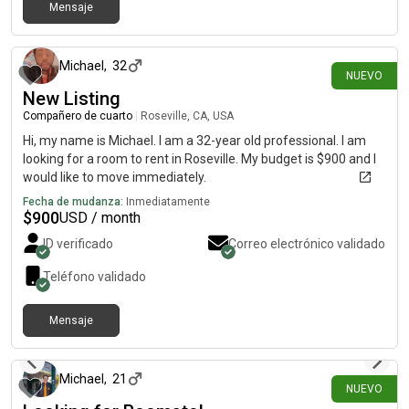
Mensaje
hace 7 días
Michael
,
32
NUEVO
New Listing
Compañero de cuarto
|
Roseville, CA, USA
Hi, my name is Michael. I am a 32-year old professional. I am
looking for a room to rent in Roseville. My budget is $900 and I
would like to move immediately.
Fecha de mudanza:
Inmediatamente
$
900
USD / month
ID verificado
Correo electrónico validado
Teléfono validado
Mensaje
hace 9 días
Michael
,
21
NUEVO