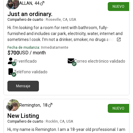
ALLAN
,
44
NUEVO
Just an ordinary.
Compañero de cuarto
|
Roseville, CA, USA
Hi. I'm looking for a room for rent with bathroom, fully-
furnished and includes car park, electricity, water, internet and
sometimes I cook. I'm not a drinker, smoker, no drugs and I
rarely party. I want a quiet life.
Fecha de mudanza:
Inmediatamente
$
700
USD / month
ID verificado
Correo electrónico validado
Teléfono validado
Mensaje
hace 5 días
Remington
,
18
NUEVO
New Listing
Compañero de cuarto
|
Rocklin, CA, USA
Hi, my name is Remington. I am a 18-year old professional. I am