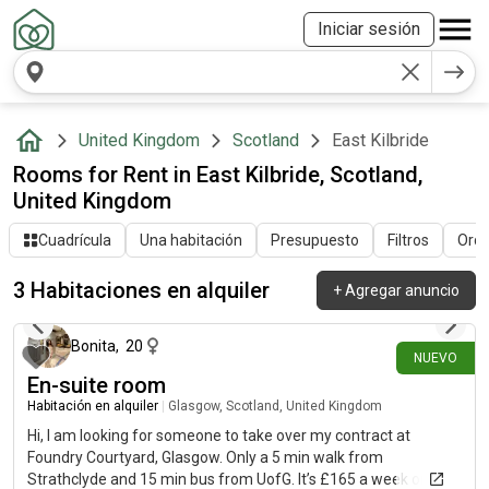
Iniciar sesión
United Kingdom
Scotland
East Kilbride
Rooms for Rent in East Kilbride, Scotland,
United Kingdom
Cuadrícula
Una habitación
Presupuesto
Filtros
Orde
3 Habitaciones en alquiler
+
Agregar anuncio
hace 15 días
Bonita
,
20
NUEVO
En-suite room
Habitación en alquiler
|
Glasgow, Scotland, United Kingdom
Hi, I am looking for someone to take over my contract at
Foundry Courtyard, Glasgow. Only a 5 min walk from
Strathclyde and 15 min bus from UofG. It’s £165 a week or less