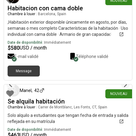
NOUVEAU
Habitacion con cama doble
Chambre à louer
|
Barcelona, Spain
,Habitación exterior disponible únicamente en agosto, por días,
semanas o mes completo Características de la habitación · Uso
individual con cama doble · Armario de gran capacidad·
Ventana al exterior que proporciona iluminación natural directa
Date de disponibilité:
Immédiatement
y ventilación Disponibilidad y tipo de alquiler · Periodo: solo
$
580
USD / month
agosto.· Modalidades: alquiler por días, por semanas o mes
E-mail validé
Téléphone validé
completo.Mes:· Precio mensual para uso individual: 500 €.·
Precio mensual para uso en pareja: 800 €. Semanas:Precio por
7 días uso individual: 170Precio por 7 días uso en pareja: 250
Message
il y a 7 jours
Días:Precio por una noche uso individual: 25Precio por una
noche uso pareja: 40 Zonas comunes de la vivienda · Dos baños
completos, equipados con ducha compartidos con el resto de
Manel
,
42
NOUVEAU
residentes.· Cocina independiente de grandes dimensiones,
Se alquila habitación
con mobiliario alto y bajo con electrodomésticos.· Salón amplio
con capacidad para varios puestos, conexión visual o acceso
Chambre à louer
|
Carrer de Montblanc, Les Fonts, CT, Spain
directo a terraza.· Terraza exterior, apta para uso como
Solo alquilo a estudiantes que tengan fecha de entrada y salida
comedor de verano o zona de descanso. Condiciones
reflejada en su matrícula
generales · Gastos de suministros (agua, electricidad, internet)
Date de disponibilité:
Immédiatement
incluidos en el precio.
$
463
USD / month