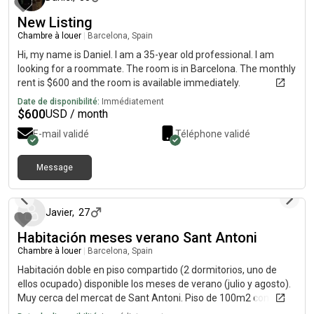
New Listing
Chambre à louer
|
Barcelona, Spain
Hi, my name is Daniel. I am a 35-year old professional. I am
looking for a roommate. The room is in Barcelona. The monthly
rent is $600 and the room is available immediately.
Date de disponibilité:
Immédiatement
$
600
USD / month
E-mail validé
Téléphone validé
Message
il y a environ 1 mois
Javier
,
27
Habitación meses verano Sant Antoni
Chambre à louer
|
Barcelona, Spain
Habitación doble en piso compartido (2 dormitorios, uno de
ellos ocupado) disponible los meses de verano (julio y agosto).
Muy cerca del mercat de Sant Antoni. Piso de 100m2 con baño
compartido, cocina equipada y salón. Piso totalmente equipado