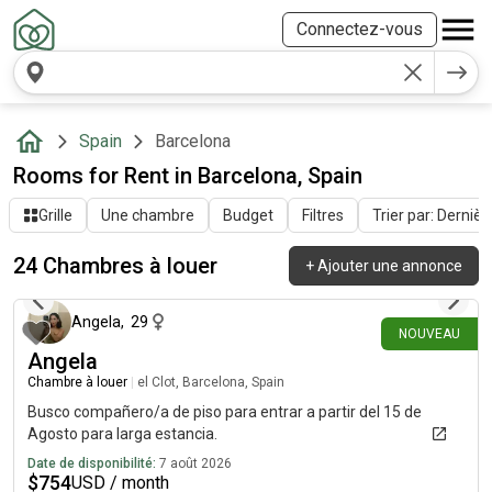
Connectez-vous
Spain
Barcelona
Rooms for Rent in Barcelona, Spain
Grille
Une chambre
Budget
Filtres
Trier par: Dernièr
24 Chambres à louer
+
Ajouter une annonce
il y a environ 8 heures
Angela
,
29
NOUVEAU
Angela
Chambre à louer
|
el Clot, Barcelona, Spain
Busco compañero/a de piso para entrar a partir del 15 de
Agosto para larga estancia.
Date de disponibilité:
7 août 2026
$
754
USD / month