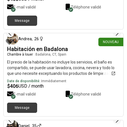
E-mail validé
Téléphone validé
Message
il y a 28 jours
Andrea
,
26
NOUVEAU
Habitación en Badalona
Chambre à louer
|
Badalona, CT, Spain
El precio de la habitación no incluye los servicios, el baño es
compartido, se puede usar lavadora, cocina, nevera y todo lo
que uno necesite exceptuando los productos de limpieza. es un
ambiente tranquilo y amistoso. Estamos ubicados en una muy
Date de disponibilité:
Immédiatement
buena zona, la zona de transporte bien ubicada, el
$
406
USD / month
supermercado, el ambulatorio... casi todo cerca. La habitación
E-mail validé
Téléphone validé
estará disponible a partir del mes de agosto 2026, no antes,
Gracias.
Message
il y a environ 1 mois
Daniel
,
35