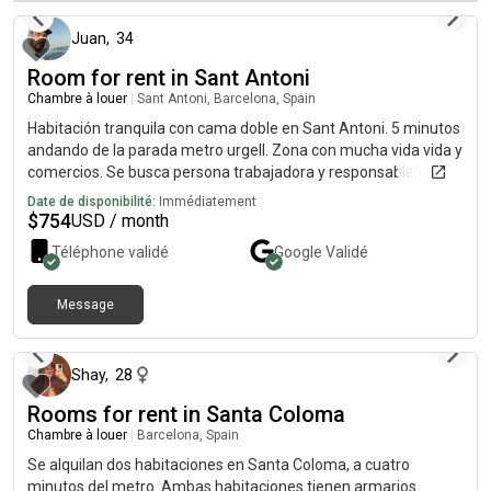
Juan
,
34
Room for rent in Sant Antoni
Chambre à louer
|
Sant Antoni, Barcelona, Spain
Habitación tranquila con cama doble en Sant Antoni. 5 minutos
andando de la parada metro urgell. Zona con mucha vida vida y
comercios. Se busca persona trabajadora y responsable y que
quiera compartir la convivencia. Cualquier pregunta no dudes
Date de disponibilité:
Immédiatement
en contactarme!
$
754
USD / month
Téléphone validé
Google
Validé
Message
il y a 8 mois
Shay
,
28
Rooms for rent in Santa Coloma
Chambre à louer
|
Barcelona, Spain
Se alquilan dos habitaciones en Santa Coloma, a cuatro
minutos del metro. Ambas habitaciones tienen armarios