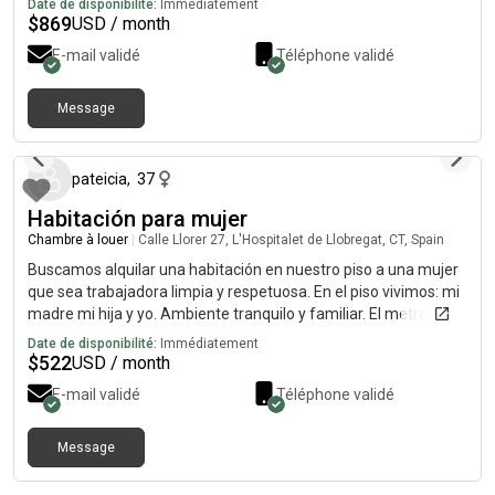
Date de disponibilité:
Immédiatement
y listo para la estancia. Se convivirá durante estos meses con la
$
869
USD / month
persona adicional.
E-mail validé
Téléphone validé
Message
il y a 10 jours
pateicia
,
37
Habitación para mujer
Chambre à louer
|
Calle Llorer 27, L'Hospitalet de Llobregat, CT, Spain
Buscamos alquilar una habitación en nuestro piso a una mujer
que sea trabajadora limpia y respetuosa. En el piso vivimos: mi
madre mi hija y yo. Ambiente tranquilo y familiar. El metro está
a 2 minutos de casa. Si te interesa escríbeme contándome un
Date de disponibilité:
Immédiatement
poco de ti y planificamos una visita.
$
522
USD / month
E-mail validé
Téléphone validé
Message
il y a 6 mois