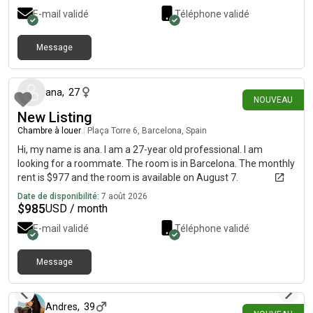
E-mail validé
Téléphone validé
Message
il y a environ 8 heures
ana
,
27
NOUVEAU
New Listing
Chambre à louer
|
Plaça Torre 6, Barcelona, Spain
Hi, my name is ana. I am a 27-year old professional. I am
looking for a roommate. The room is in Barcelona. The monthly
rent is $977 and the room is available on August 7.
Date de disponibilité:
7 août 2026
$
985
USD / month
E-mail validé
Téléphone validé
Message
il y a 4 jours
Andres
,
39