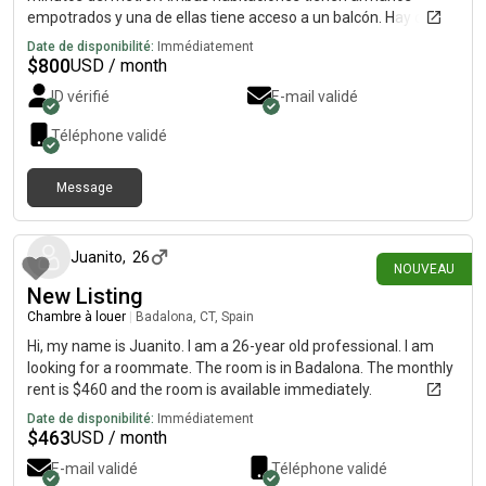
empotrados y una de ellas tiene acceso a un balcón. Hay dos
zonas comunes en la casa, cada una con terraza, una en la
Date de disponibilité:
Immédiatement
planta baja y otra en la azotea. Incluye lavadora y tendedero.
$
800
USD / month
Cocina totalmente equipada. Aire acondicionado/calefacción.
ID vérifié
E-mail validé
Actualmente compartimos piso con dos personas, una de M y
otra de H, y un gato. Two rooms available for rent in Santa
Téléphone validé
Coloma, four minutes from metro. Both rooms have
wardrobes, one room has access to balcony. Two common
Message
spaces in house, each with terraces, one at ground level and
il y a 2 jours
one on roof. Washer and clothesline included. Fully equipped
kitchen. AC/heat. Two roommates currently, M and a cat.
Juanito
,
26
NOUVEAU
New Listing
Chambre à louer
|
Badalona, CT, Spain
Hi, my name is Juanito. I am a 26-year old professional. I am
looking for a roommate. The room is in Badalona. The monthly
rent is $460 and the room is available immediately.
Date de disponibilité:
Immédiatement
$
463
USD / month
E-mail validé
Téléphone validé