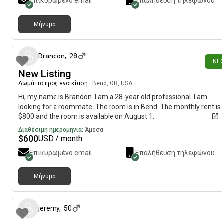
Επικυρωμένο email
Επαλήθευση τηλεφώνου
Μήνυμα
6 ημέρες π
Brandon
,
28
ΝΈ
New Listing
Δωμάτιο προς ενοικίαση
|
Bend, OR, USA
Hi, my name is Brandon. I am a 28-year old professional. I am
looking for a roommate. The room is in Bend. The monthly rent is
$800 and the room is available on August 1.
Διαθέσιμη ημερομηνία:
Άμεσα
$
600
USD / month
Επικυρωμένο email
Επαλήθευση τηλεφώνου
Μήνυμα
περίπου 1 μήνας π
jeremy
,
50