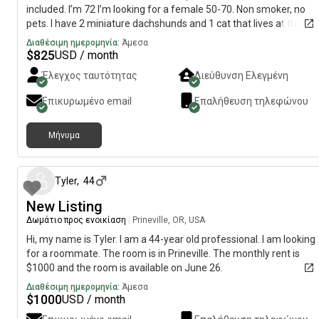
included. I’m 72 I’m looking for a female 50-70. Non smoker, no
pets. I have 2 miniature dachshunds and 1 cat that lives at the
other end of house. I have a boyfriend that visits Tuesday,
Διαθέσιμη ημερομηνία:
Άμεσα
Thursdays, Saturday through Monday morning. Month to month
$
825
USD / month
rent $ security deposit for any damages or repairs. The house ha
Έλεγχος ταυτότητας
Διεύθυνση Ελεγμένη
to be left in the same condition as moved in.
Επικυρωμένο email
Επαλήθευση τηλεφώνου
Μήνυμα
9 ημέρες π
Tyler
,
44
New Listing
Δωμάτιο προς ενοικίαση
|
Prineville, OR, USA
Hi, my name is Tyler. I am a 44-year old professional. I am looking
for a roommate. The room is in Prineville. The monthly rent is
$1000 and the room is available on June 26.
Διαθέσιμη ημερομηνία:
Άμεσα
$
1000
USD / month