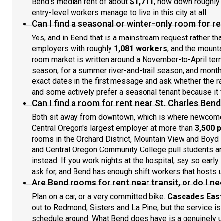
Bend's median rent of about
$1,711
, now down roughly 
entry-level workers manage to live in this city at all.
Can I find a seasonal or winter-only room for re
Yes, and in Bend that is a mainstream request rather t
employers with roughly
1,081 workers
, and the mounta
room market is written around a November-to-April term
season, for a summer river-and-trail season, and month
exact dates in the first message and ask whether the r
and some actively prefer a seasonal tenant because it f
Can I find a room for rent near St. Charles Be
Both sit away from downtown, which is where newcom
Central Oregon's largest employer at more than
3,500 
rooms in the Orchard District, Mountain View and Boyd A
and Central Oregon Community College pull students an
instead. If you work nights at the hospital, say so earl
ask for, and Bend has enough shift workers that hosts u
Are Bend rooms for rent near transit, or do I ne
Plan on a car, or a very committed bike.
Cascades East
out to Redmond, Sisters and La Pine, but the service is 
schedule around. What Bend does have is a genuinely u