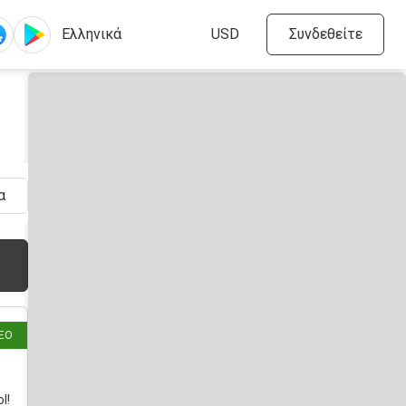
Συνδεθείτε
α
πριν
ΈΟ
l!