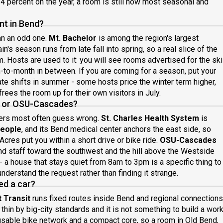
4 percent on the year, a room is still how most seasonal and
nt in Bend?
han an odd one.
Mt. Bachelor
is among the region's largest
in's season runs from late fall into spring, so a real slice of the
. Hosts are used to it: you will see rooms advertised for the ski
-to-month in between. If you are coming for a season, put your
ate shifts in summer - some hosts price the winter term higher,
rees the room up for their own visitors in July.
nd or OSU-Cascades?
ers most often guess wrong.
St. Charles Health System
is
people
, and its Bend medical center anchors the east side, so
cres put you within a short drive or bike ride.
OSU-Cascades
d staff toward the southwest and the hill above the Westside
y - a house that stays quiet from 8am to 3pm is a specific thing to
nderstand the request rather than finding it strange.
ed a car?
 Transit
runs fixed routes inside Bend and regional connections
thin by big-city standards and it is not something to build a wor
sable bike network and a compact core, so a room in Old Bend,