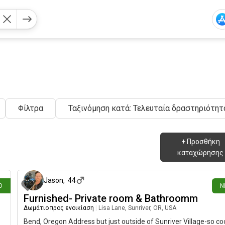
Φίλτρα
Ταξινόμηση κατά: Τελευταία δραστηριότητ
+
Προσθήκη
καταχώρησης
ριν
5 ημέρες 
Jason
,
44
Ο
Ν
Furnished- Private room & Bathroomm
Δωμάτιο προς ενοικίαση
|
Lisa Lane, Sunriver, OR, USA
Bend, Oregon Address but just outside of Sunriver Village-so coo