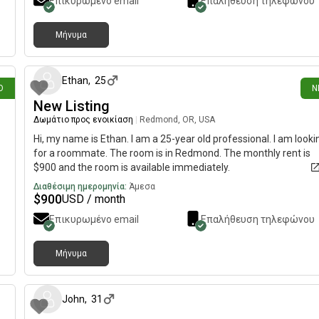
Επικυρωμένο email
Επαλήθευση τηλεφώνου
Μήνυμα
ριν
8 ημέρες 
Ethan
,
25
Ο
Ν
New Listing
Δωμάτιο προς ενοικίαση
|
Redmond, OR, USA
Hi, my name is Ethan. I am a 25-year old professional. I am looki
for a roommate. The room is in Redmond. The monthly rent is
$900 and the room is available immediately.
Διαθέσιμη ημερομηνία:
Άμεσα
$
900
USD / month
Επικυρωμένο email
Επαλήθευση τηλεφώνου
Μήνυμα
ριν
περίπου 1 μήνας 
John
,
31