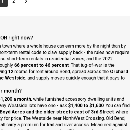
ious page
page
First page
page
Last page
Next page
1
2
 OR right now?
sm town where a whole house can earn more by the night than by
short-term rental code to claw supply back - the rules now require
 short-term rentals in residential zones, and the 2022
roughly
66 percent to 46 percent
. That tug-of-war is the
wing
12
rooms for rent around Bend, spread across the
Orchard
the Westside
, and supply moves quickly enough that it pays to
er month?
$1,200 a month
, while furnished accessory dwelling units and
any Westside lots have one - ask
$1,400 to $1,600
. You can find
 Boyd Acres and the older streets east of 3rd Street
, where
ty for price. The Westside near NorthWest Crossing, Old Bend,
t all carry a premium for trail and river access. Measured against