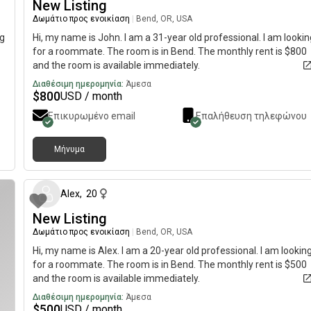
New Listing
Δωμάτιο προς ενοικίαση
|
Bend, OR, USA
ng
Hi, my name is John. I am a 31-year old professional. I am lookin
for a roommate. The room is in Bend. The monthly rent is $800
and the room is available immediately.
Διαθέσιμη ημερομηνία:
Άμεσα
$
800
USD / month
Επικυρωμένο email
Επαλήθευση τηλεφώνου
Μήνυμα
περίπου 2 μήνες 
Alex
,
20
New Listing
Δωμάτιο προς ενοικίαση
|
Bend, OR, USA
Hi, my name is Alex. I am a 20-year old professional. I am lookin
for a roommate. The room is in Bend. The monthly rent is $500
and the room is available immediately.
Διαθέσιμη ημερομηνία:
Άμεσα
$
500
USD / month