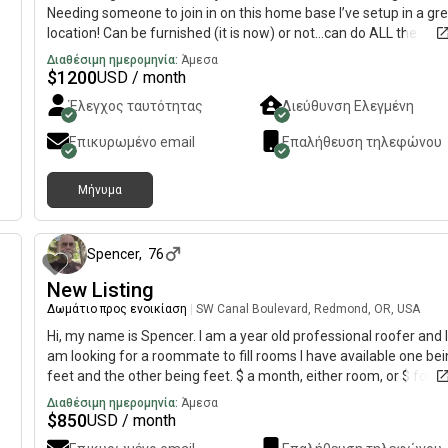
Needing someone to join in on this home base I’ve setup in a gre
location! Can be furnished (it is now) or not…can do ALL the
adventures from here! Right along the Deschutes & Spring River
Διαθέσιμη ημερομηνία:
Άμεσα
On an acre with big yard space and back deck with hot tub, cold
$
1200
USD / month
s
plunge, outdoor kitchen…detached garage with ALL the tools an
Έλεγχος ταυτότητας
Διεύθυνση Ελεγμένη
toys. Mountain & road bikes, motorcycles, kiteboarding, wing
foiling, camping, hiking, etc.
Επικυρωμένο email
Επαλήθευση τηλεφώνου
Μήνυμα
ριν
6 ημέρες 
Spencer
,
76
New Listing
Δωμάτιο προς ενοικίαση
|
SW Canal Boulevard, Redmond, OR, USA
Hi, my name is Spencer. I am a year old professional roofer and I
am looking for a roommate to fill rooms I have available one bei
feet and the other being feet. $ a month, either room, or $ for
both, utilities included. The home includes a washer and dryer, fu
Διαθέσιμη ημερομηνία:
Άμεσα
fenced backyard that is about half an acre is size, and dishwash
$
850
USD / month
all useable and everything else shared if respectful.