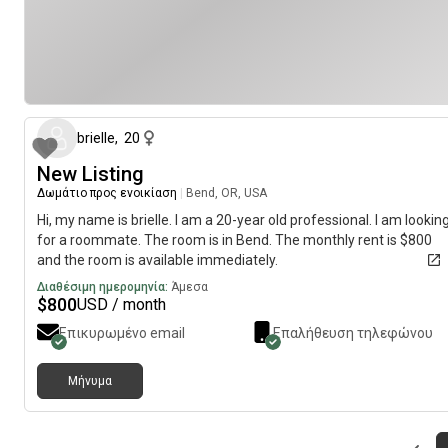
περίπου 2 μήνες π
brielle
,
20
New Listing
Δωμάτιο προς ενοικίαση
|
Bend, OR, USA
Hi, my name is brielle. I am a 20-year old professional. I am lookin
for a roommate. The room is in Bend. The monthly rent is $800
and the room is available immediately.
Διαθέσιμη ημερομηνία:
Άμεσα
$
800
USD / month
Επικυρωμένο email
Επαλήθευση τηλεφώνου
Μήνυμα