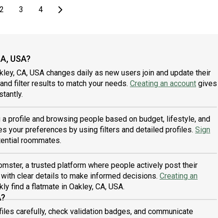
page
 page
page
page
page
Last page
Next page
2
3
4
CA, USA?
ley, CA, USA changes daily as new users join and update their
 and filter results to match your needs.
Creating an account
gives
tantly.
g a profile and browsing people based on budget, lifestyle, and
s your preferences by using filters and detailed profiles.
Sign
tential roommates.
mster, a trusted platform where people actively post their
 with clear details to make informed decisions.
Creating an
y find a flatmate in Oakley, CA, USA.
A?
files carefully, check validation badges, and communicate