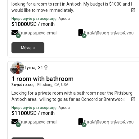
looking for a room to rent in Antioch. My budget is $1000 and I
would like to move immediately.
Ημερομηνία μετακόμισης:
Άμεσα
$
1000
USD / month
Επικυρωμένο email
Επαλήθευση τηλεφώνου
Μήνυμα
περίπου 1 μήνας πρ
Tyma
,
31
1 room with bathroom
Συγκάτοικος
|
Pittsburg, CA, USA
Looking for a private room with a bathroom near the Pittsburg
Antioch area.. willing to go as far as Concord or Brentwood
Ημερομηνία μετακόμισης:
Άμεσα
$
1100
USD / month
Επικυρωμένο email
Επαλήθευση τηλεφώνου