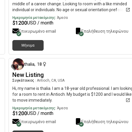
middle of a career change. Looking to room with a like minded
individual or individuals. No age or sexual orientation preference
Ημερομηνία μετακόμισης:
Άμεσα
$
1200
USD / month
Επικυρωμένο email
Επαλήθευση τηλεφώνου
Μήνυμα
ιν
περίπου 1 μήνας π
thalia
,
18
New Listing
Συγκάτοικος
|
Antioch, CA, USA
Hi, my name is thalia. I am a 18-year old professional. I am lookin
for a room to rent in Antioch. My budget is $1200 and I would like
to move immediately.
Ημερομηνία μετακόμισης:
Άμεσα
$
1200
USD / month
Επικυρωμένο email
Επαλήθευση τηλεφώνου