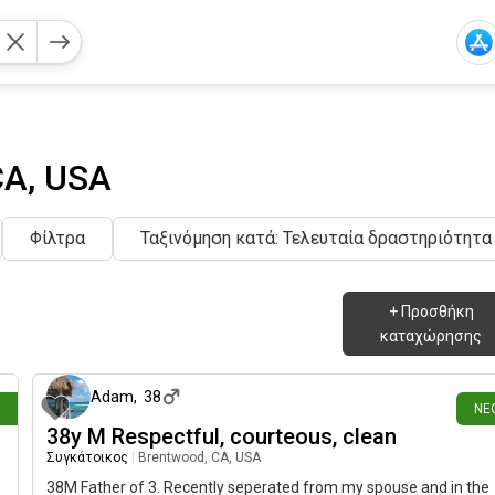
CA, USA
Φίλτρα
Ταξινόμηση κατά: Τελευταία δραστηριότητα
+
Προσθήκη
καταχώρησης
ιν
10 ημέρες π
Adam
,
38
ΝΈ
38y M Respectful, courteous, clean
Συγκάτοικος
|
Brentwood, CA, USA
38M Father of 3. Recently seperated from my spouse and in the