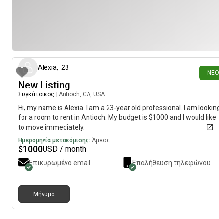
4 ημέρες πρ
Alexia
,
23
ΝΈΟ
New Listing
Συγκάτοικος
|
Antioch, CA, USA
Hi, my name is Alexia. I am a 23-year old professional. I am lookin
for a room to rent in Antioch. My budget is $1000 and I would like
to move immediately.
Ημερομηνία μετακόμισης:
Άμεσα
$
1000
USD / month
Επικυρωμένο email
Επαλήθευση τηλεφώνου
Μήνυμα