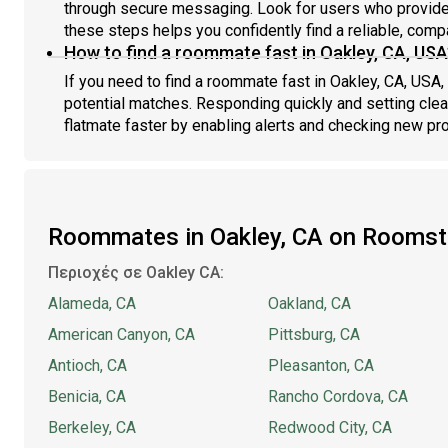
through secure messaging. Look for users who provide 
these steps helps you confidently find a reliable, com
How to find a roommate fast in Oakley, CA, USA
If you need to find a roommate fast in Oakley, CA, USA
potential matches. Responding quickly and setting clea
flatmate faster by enabling alerts and checking new prof
Roommates in Oakley, CA on Roomst
Περιοχές σε Oakley CA:
Alameda, CA
Oakland, CA
American Canyon, CA
Pittsburg, CA
Antioch, CA
Pleasanton, CA
Benicia, CA
Rancho Cordova, CA
Berkeley, CA
Redwood City, CA