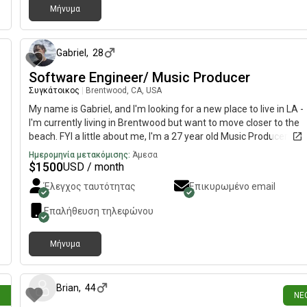
Μήνυμα
ιν
περίπου 2 μήνες π
Gabriel
,
28
Software Engineer/ Music Producer
Συγκάτοικος
|
Brentwood, CA, USA
My name is Gabriel, and I'm looking for a new place to live in LA -
I'm currently living in Brentwood but want to move closer to the
beach. FYI a little about me, I'm a 27 year old Music Producer/DJ
and a Software Engineer. I am a pretty quiet person, love to cook
Ημερομηνία μετακόμισης:
Άμεσα
and love being outdoors with dogs (I don't have one but do a goo
$
1500
USD / month
amount of dog training and walking as a side job) I'd love to hear
Έλεγχος ταυτότητας
Επικυρωμένο email
from you!
Επαλήθευση τηλεφώνου
Μήνυμα
ιν
1 ημέρα π
Brian
,
44
ΝΈ