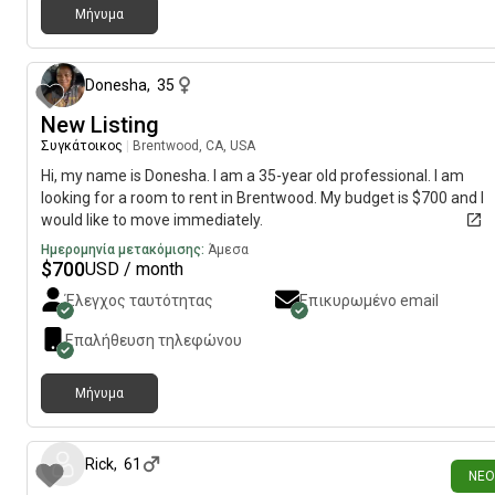
Μήνυμα
2 ημέρες πρ
Donesha
,
35
New Listing
Συγκάτοικος
|
Brentwood, CA, USA
Hi, my name is Donesha. I am a 35-year old professional. I am
looking for a room to rent in Brentwood. My budget is $700 and I
would like to move immediately.
Ημερομηνία μετακόμισης:
Άμεσα
$
700
USD / month
Έλεγχος ταυτότητας
Επικυρωμένο email
Επαλήθευση τηλεφώνου
Μήνυμα
1 ημέρα πρ
Rick
,
61
ΝΈΟ