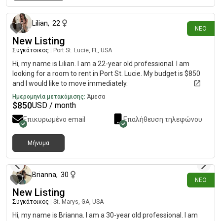
περίπου 4 ώρες πριν
Lilian
,
22
ΝΈΟ
New Listing
Συγκάτοικος
|
Port St. Lucie, FL, USA
Hi, my name is Lilian. I am a 22-year old professional. I am
looking for a room to rent in Port St. Lucie. My budget is $850
and I would like to move immediately.
Ημερομηνία μετακόμισης:
Άμεσα
$
850
USD / month
Επικυρωμένο email
Επαλήθευση τηλεφώνου
Μήνυμα
περίπου 5 ώρες πριν
Brianna
,
30
ΝΈΟ
New Listing
Συγκάτοικος
|
St. Marys, GA, USA
Hi, my name is Brianna. I am a 30-year old professional. I am