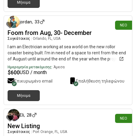
Μήνυμα
περίπου 11 ώρες πριν
jordan
,
33
ΝΈΟ
Foom from Aug, 30- December
Συγκάτοικος
|
Orlando, FL, USA
I am an Electrician working at sea world on the new rollor
coaster being built. I'm in need of a space to rent from the end
of August until around the end of the year when the project will
be finished. 689..348 text/call.0.9.0.5....or message. Jordan 1 2
Ημερομηνία μετακόμισης:
Άμεσα
0 2 4 [REDACTED]TED]
$
600
USD / month
Επικυρωμένο email
Επαλήθευση τηλεφώνου
Μήνυμα
περίπου 12 ώρες πριν
Eli
,
28
ΝΈΟ
New Listing
Συγκάτοικος
|
Port Orange, FL, USA