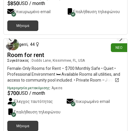
$
850
USD / month
Επικυρωμένο email
Επαλήθευση τηλεφώνου
Μήνυμα
περίπου 3 ώρες πριν
gerri
,
44
ΝΈΟ
Room for rent
Συγκάτοικος
|
Dodds Lane, Kissimmee, FL, USA
Female‑Only Rooms for Rent – $700 Monthly Safe • Quiet •
Professional Environment 🛏️ Available Rooms all utilities, and
access to community pool included. • Private Room – Available
Now• Private Room – Available January 1 🏡 Home Details •
Ημερομηνία μετακόμισης:
Άμεσα
Two private bedrooms• Shared bathroom with one other
$
700
USD / month
professional• Shared refrigerator with one other professional•
Έλεγχος ταυτότητας
Επικυρωμένο email
Peaceful, host‑free home (no host living in the home after
January 1) 💰 Move‑In Costs • $700 first month’s rent• $700 last
Επαλήθευση τηλεφώνου
month’s rent• Total: $1,400• Last month’s rent may be split into
two payments if needed 📍 Location Kissimmee, FL — 15
Μήνυμα
minutes from MCO