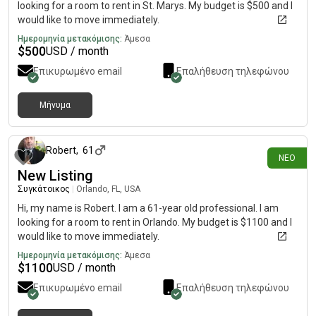
looking for a room to rent in St. Marys. My budget is $500 and I
would like to move immediately.
Ημερομηνία μετακόμισης:
Άμεσα
$
500
USD / month
Επικυρωμένο email
Επαλήθευση τηλεφώνου
Μήνυμα
περίπου 10 ώρες πριν
Robert
,
61
ΝΈΟ
New Listing
Συγκάτοικος
|
Orlando, FL, USA
Hi, my name is Robert. I am a 61-year old professional. I am
looking for a room to rent in Orlando. My budget is $1100 and I
would like to move immediately.
Ημερομηνία μετακόμισης:
Άμεσα
$
1100
USD / month
Επικυρωμένο email
Επαλήθευση τηλεφώνου