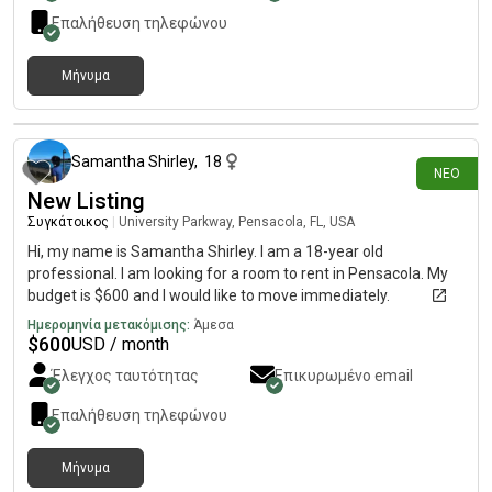
Επαλήθευση τηλεφώνου
Μήνυμα
περίπου 16 ώρες πριν
Samantha Shirley
,
18
ΝΈΟ
New Listing
Συγκάτοικος
|
University Parkway, Pensacola, FL, USA
Hi, my name is Samantha Shirley. I am a 18-year old
professional. I am looking for a room to rent in Pensacola. My
budget is $600 and I would like to move immediately.
Ημερομηνία μετακόμισης:
Άμεσα
$
600
USD / month
Έλεγχος ταυτότητας
Επικυρωμένο email
Επαλήθευση τηλεφώνου
Μήνυμα
περίπου 18 ώρες πριν