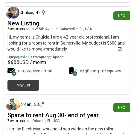
Chulcie
,
42
ΝΈΟ
New Listing
Συγκάτοικος
|
NW 5th Avenue, Gainesville, FL, USA
Hi, my name is Chulcie. I am a 42-year old professional. I am
looking for a room to rent in Gainesville. My budget is $600 and I
would like to move immediately.
Ημερομηνία μετακόμισης:
Άμεσα
$
600
USD / month
Επικυρωμένο email
Επαλήθευση τηλεφώνου
Μήνυμα
περίπου 18 ώρες πριν
jordan
,
33
ΝΈΟ
Space to rent Aug 30- end of year
Συγκάτοικος
|
Orlando, FL, USA
I am an Electrician working at sea world on the new rollor