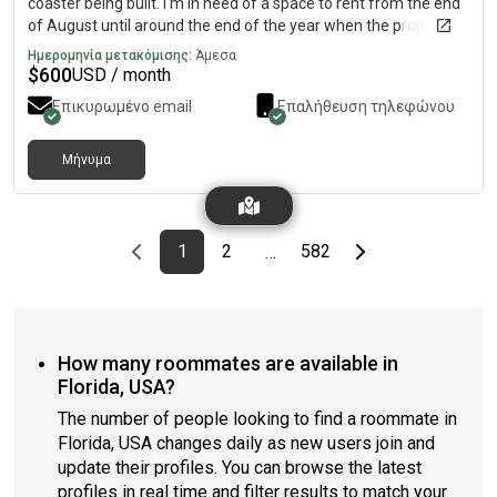
coaster being built. I'm in need of a space to rent from the end
of August until around the end of the year when the project will
be finished. 689... 348 text/call.0.9.0.5.. i do not have a on here.
Ημερομηνία μετακόμισης:
Άμεσα
Or send a message to jordan 1 [REDACTED]
$
600
USD / month
Επικυρωμένο email
Επαλήθευση τηλεφώνου
Μήνυμα
Previous page
page
First page
page
page
Last page
Next page
1
2
582
…
How many roommates are available in
Florida, USA?
The number of people looking to find a roommate in
Florida, USA changes daily as new users join and
update their profiles. You can browse the latest
profiles in real time and filter results to match your