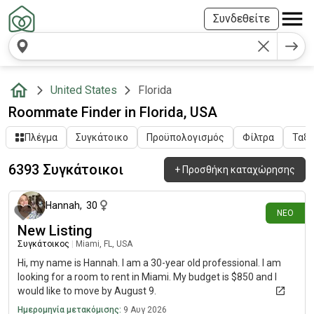
Συνδεθείτε
United States
Florida
Roommate Finder in Florida, USA
Πλέγμα
Συγκάτοικο
Προϋπολογισμός
Φίλτρα
Ταξι
6393 Συγκάτοικοι
+
Προσθήκη καταχώρησης
περίπου 2 ώρες πριν
Hannah
,
30
ΝΈΟ
New Listing
Συγκάτοικος
|
Miami, FL, USA
Hi, my name is Hannah. I am a 30-year old professional. I am
looking for a room to rent in Miami. My budget is $850 and I
would like to move by August 9.
Ημερομηνία μετακόμισης:
9 Αυγ 2026