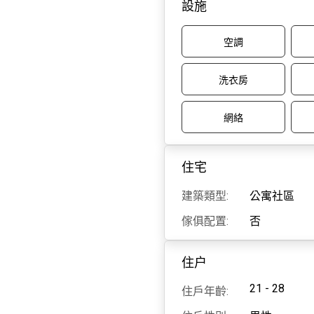
設施
空調
洗衣房
網絡
住宅
建築類型:
公寓社區
傢俱配置:
否
住户
21 - 28
住戶年齡: