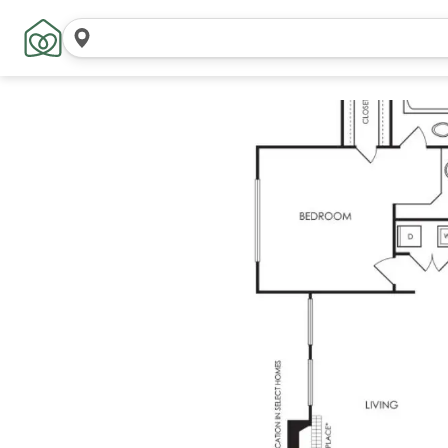
搜
索
位
置