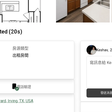
ed (20s)
房源類型
Keshav
,
出租房間
電話驗證
發送消
rd, Irving, TX, USA