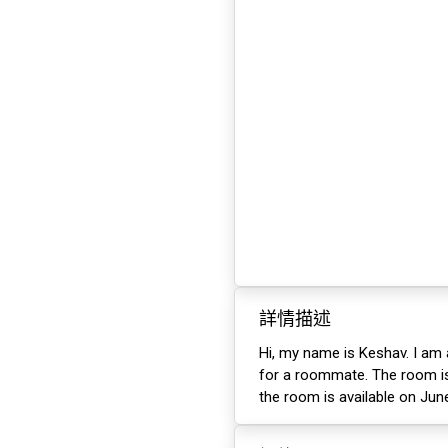
詳情描述
Hi, my name is Keshav. I am 
for a roommate. The room is 
the room is available on June