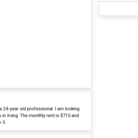
a 24-year old professional. I am looking
in Irving. The monthly rent is $715 and
 3.