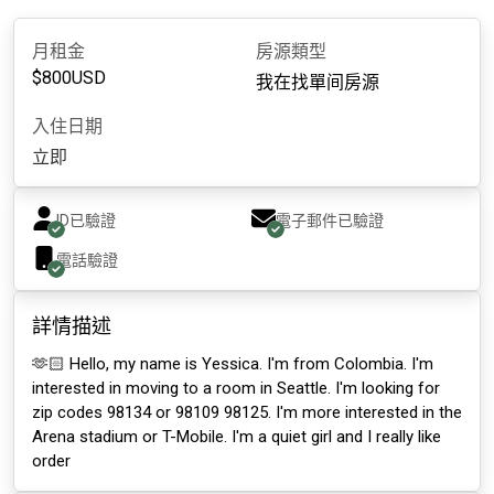
月租金
房源類型
$
800
USD
我在找單间房源
入住日期
立即
ID已驗證
電子郵件已驗證
電話驗證
詳情描述
🫶🏻 Hello, my name is Yessica. I'm from Colombia. I'm
interested in moving to a room in Seattle. I'm looking for
zip codes 98134 or 98109 98125. I'm more interested in the
Arena stadium or T-Mobile. I'm a quiet girl and I really like
order