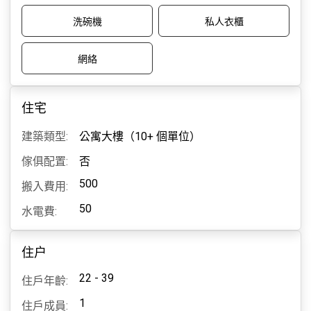
洗碗機
私人衣櫃
網絡
住宅
建築類型:
公寓大樓（10+ 個單位）
傢俱配置:
否
500
搬入費用:
50
水電費:
住户
22 - 39
住戶年齡:
1
住戶成員: