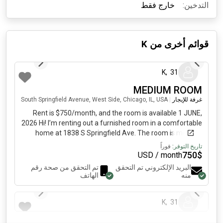
التدخين:
خارج فقط
قوائم أخرى من
K
منذ 4 أيام
K
,
31
MEDIUM ROOM
غرفة للإيجار
|
South Springfield Avenue, West Side, Chicago, IL, USA
Rent is $750/month, and the room is available 1 JUNE,
2026 Hi! I’m renting out a furnished room in a comfortable
home at 1838 S Springfield Ave. The room is move‑in
ready and great for someone who wants an affordable
تاريخ التوفر:
فوراً
place close to the city. What you get: • Furnished room•
750
$
USD / month
Window AC, fan, or space heater provided to keep the
البريد الإلكتروني تم التحقق
تم التحقق من صحة رقم
room comfortable while the central HVAC is being
منه
الهاتف
منذ 4 أيام
serviced• Utilities included (Except Water, Garbage)•
Shared bathroom• Street parking• Laundry available
K
,
31
Location perks: • 4‑minute walk to the Pink Line• 10–15
minutes to Downtown Chicago• Near Douglass Park,
New Listing
grocery stores, and restaurants