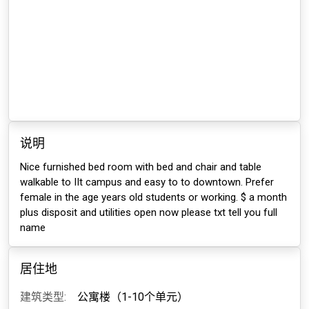
说明
Nice furnished bed room with bed and chair and table
walkable to IIt campus and easy to to downtown. Prefer
female in the age years old students or working. $ a month
plus disposit and utilities open now please txt tell you full
name
居住地
建筑类型:
公寓楼（1-10个单元）