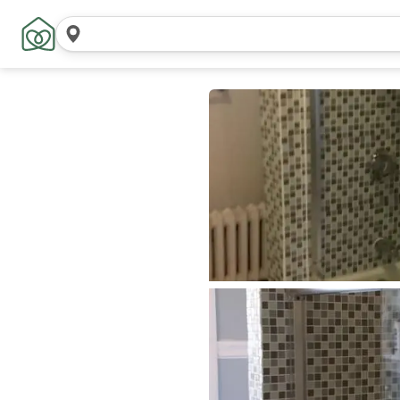
搜
索
位
置