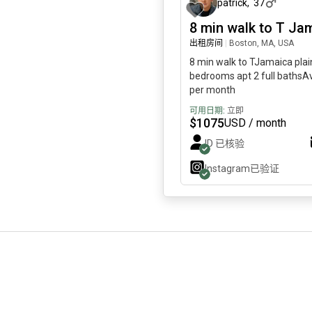
patrick
,
37
8 min walk to T Jam
出租房间
|
Boston, MA, USA
8 min walk to TJamaica plain
bedrooms apt 2 full bathsA
per month
可用日期:
立即
$
1075
USD / month
ID 已核验
Instagram
已验证