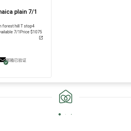
aica plain 7/1
 forest hill T stop4
vailable 7/1Price $1075
邮箱已验证