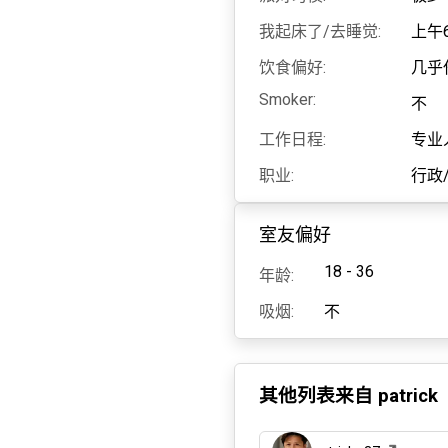
我起床了/去睡觉:
上午6
饮食偏好:
几乎
Smoker:
不
工作日程:
专业
职业:
行政
室友偏好
18 - 36
年龄:
吸烟:
不
其他列表来自
patrick