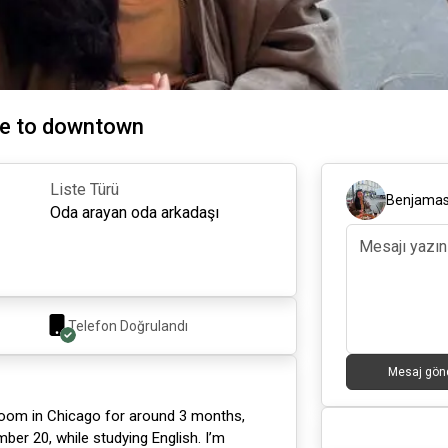
se to downtown
Liste Türü
Benjama
Oda arayan oda arkadaşı
Telefon Doğrulandı
Mesaj gön
 room in Chicago for around 3 months,
er 20, while studying English. I’m