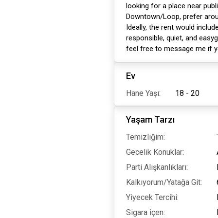
looking for a place near pub
Downtown/Loop, prefer aroun
Ideally, the rent would include 
responsible, quiet, and easy
feel free to message me if y
Ev
Hane Yaşı:
18 - 20
Yaşam Tarzı
Temizliğim:
Gecelik Konuklar:
Parti Alışkanlıkları:
Kalkıyorum/Yatağa Git:
Yiyecek Tercihi:
Sigara içen: