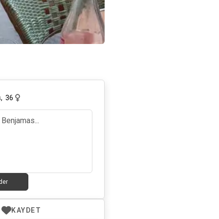
s
,
36
der
KAYDET