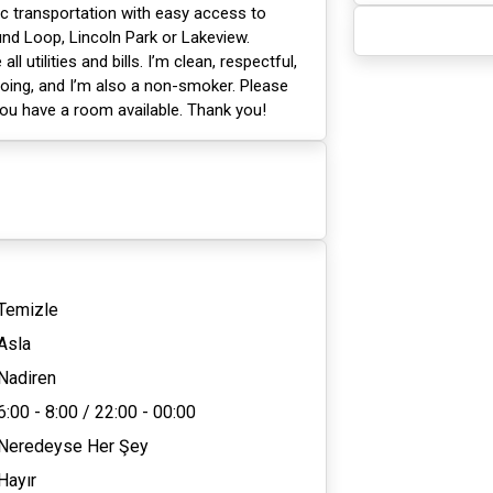
lic transportation with easy access to
d Loop, Lincoln Park or Lakeview.
all utilities and bills. I’m clean, respectful,
going, and I’m also a non-smoker. Please
ou have a room available. Thank you!
Temizle
Asla
Nadiren
6:00 - 8:00
/
22:00 - 00:00
Neredeyse Her Şey
Hayır