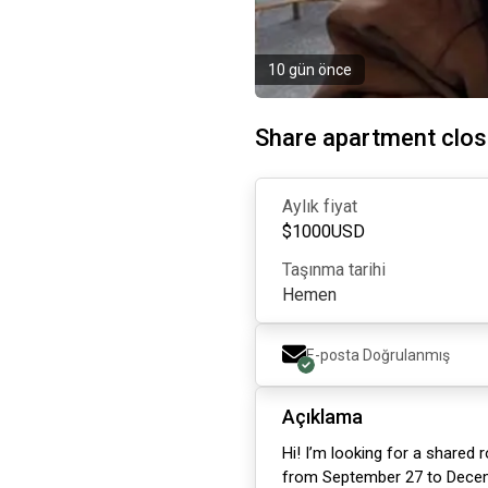
10 gün önce
Share apartment clo
Aylık fiyat
$
1000
USD
Taşınma tarihi
Hemen
E-posta Doğrulanmış
Açıklama
Hi! I’m looking for a shared
from September 27 to Decemb