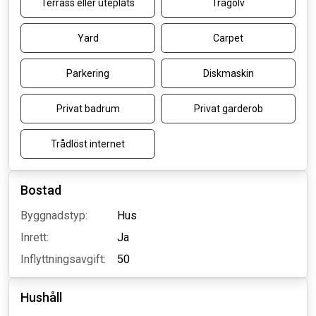
Terrass eller uteplats
Trägolv
Yard
Carpet
Parkering
Diskmaskin
Privat badrum
Privat garderob
Trådlöst internet
Bostad
Byggnadstyp:
Hus
Inrett:
Ja
Inflyttningsavgift:
50
Hushåll