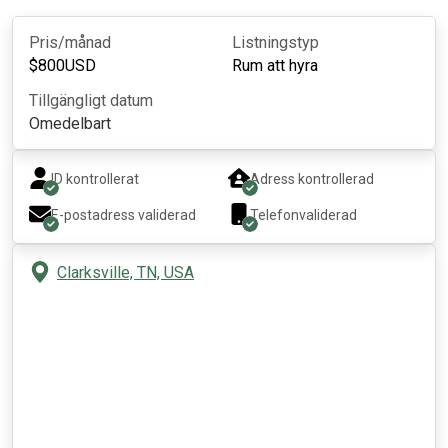
Pris/månad
Listningstyp
$
800
USD
Rum att hyra
Tillgängligt datum
Omedelbart
ID kontrollerat
Adress kontrollerad
E-postadress validerad
Telefonvaliderad
Clarksville, TN, USA