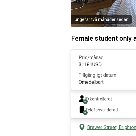
ungefär två månader sedan
Female student only
Pris/månad
$
1181
USD
Tillgängligt datum
Omedelbart
ID kontrollerat
Telefonvaliderad
Brewer Street, Brighto