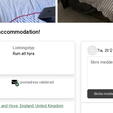
 accommodation!
Listningstyp
Tia
,
20
Rum att hyra
E-postadress validerad
Skicka medd
n and Hove, England, United Kingdom