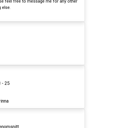
ase feel free to message me for any other
 else.
 - 25
inna
enomsnitt