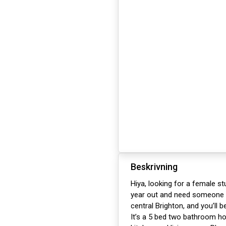
Beskrivning
Hiya, looking for a female s
year out and need someone t
central Brighton, and you’ll b
It’s a 5 bed two bathroom h