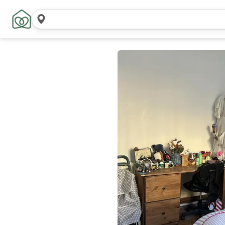
Sök
platser