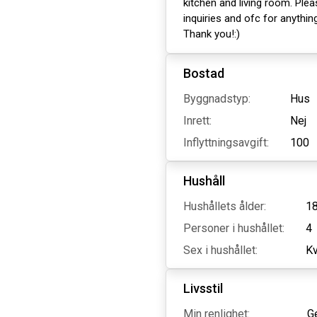
kitchen and living room. Ple
inquiries and ofc for anything
Thank you!:)
Bostad
Byggnadstyp:
Hus
Inrett:
Nej
Inflyttningsavgift:
100
Hushåll
Hushållets ålder:
18
Personer i hushållet:
4
Sex i hushållet:
Kv
Livsstil
Min renlighet:
G