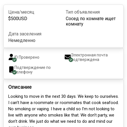
Цена/месяц
Тип объявления
$
500
USD
Сосед по комнате ищет
комнату
Дата заселения
Немедленно
Электронная почта
ID Проверено
подтверждена
Подтверждение по
телефону
Описание
Looking to move in the next 30 days. We keep to ourselves.
I can’t have a roommate or roommates that cook seafood.
No smoking or vaping. I have a child so I’m not looking to
live with anyone who smokes like that. We don’t party, we
don’t drink. We just do what we need to do and mind our