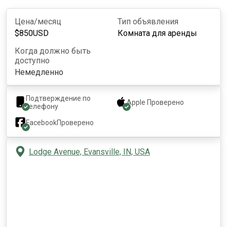
Цена/месяц
Тип объявления
$
850
USD
Комната для аренды
Когда должно быть
доступно
Немедленно
Подтверждение по
Apple
Проверено
телефону
Facebook
Проверено
Lodge Avenue, Evansville, IN, USA