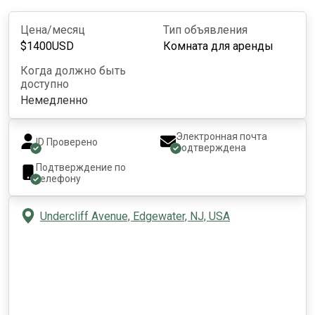
Цена/месяц
Тип объявления
$
1400
USD
Комната для аренды
Когда должно быть
доступно
Немедленно
Электронная почта
ID Проверено
подтверждена
Подтверждение по
телефону
Undercliff Avenue, Edgewater, NJ, USA