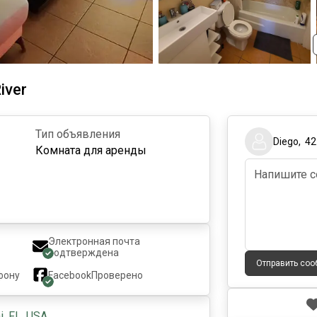
iver
Тип объявления
Diego
,
42
Комната для аренды
Электронная почта
подтверждена
Отправить со
фону
Facebook
Проверено
, FL, USA