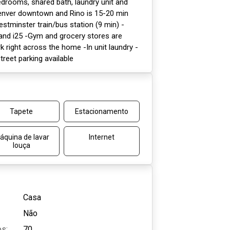
 bedrooms, shared bath, laundry unit and
enver downtown and Rino is 15-20 min
estminster train/bus station (9 min) -
 and i25 -Gym and grocery stores are
k right across the home -In unit laundry -
eet parking available
Tapete
Estacionamento
áquina de lavar
Internet
louça
Casa
Não
os:
70