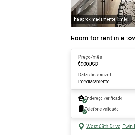
há aproximadamente 1 mês
Room for rent in a t
Preço/mês
$
900
USD
Data disponível
Imediatamente
Endereço verificado
Telefone validado
West 68th Drive, Twin