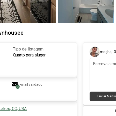
ownhousee
Tipo de listagem
megha
,
Quarto para alugar
E-mail validado
Enviar Men
 Lakes, CO, USA