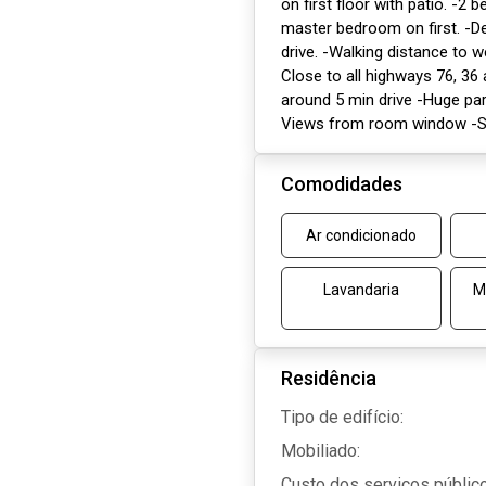
on first floor with patio. -2
master bedroom on first. -D
drive. -Walking distance to w
Close to all highways 76, 36
around 5 min drive -Huge par
Views from room window -Str
Comodidades
Ar condicionado
Lavandaria
M
Residência
Tipo de edifício:
Mobiliado:
Custo dos serviços públic