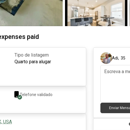
 expenses paid
Tipo de listagem
Adi
,
35
Quarto para alugar
Telefone validado
Enviar Men
X, USA