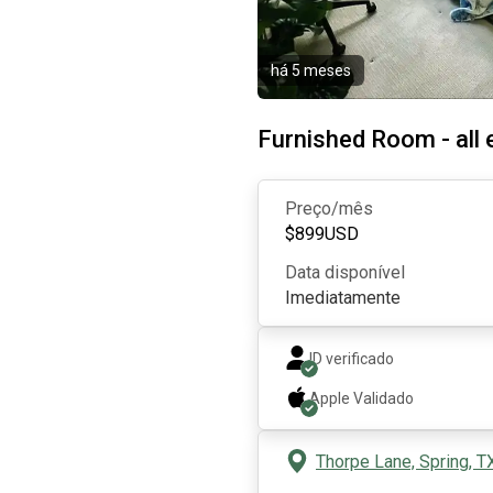
há 5 meses
Furnished Room - all
Preço/mês
$
899
USD
Data disponível
Imediatamente
ID verificado
Apple
Validado
Thorpe Lane, Spring, T