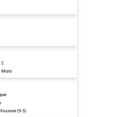
2
Misto
mpar
o
fissional (9-5)