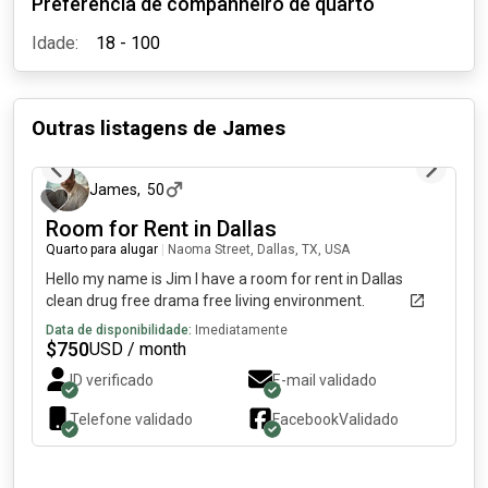
Preferência de companheiro de quarto
Idade:
18 - 100
Outras listagens de
James
há cerca de 1 mês
James
,
50
Room for Rent in Dallas
Quarto para alugar
|
Naoma Street, Dallas, TX, USA
Hello my name is Jim I have a room for rent in Dallas
clean drug free drama free living environment.
Data de disponibilidade:
Imediatamente
$
750
USD / month
ID verificado
E-mail validado
Telefone validado
Facebook
Validado