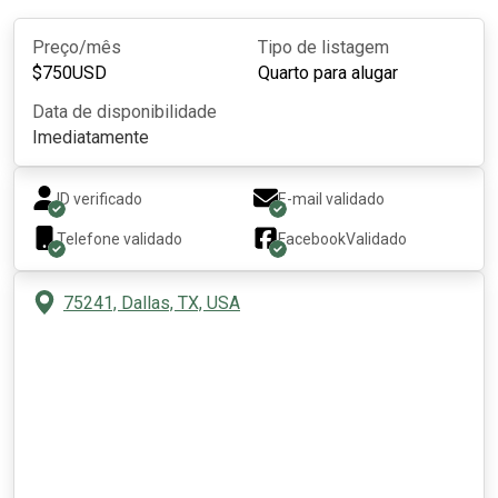
Preço/mês
Tipo de listagem
$
750
USD
Quarto para alugar
Data de disponibilidade
Imediatamente
ID verificado
E-mail validado
Telefone validado
Facebook
Validado
75241, Dallas, TX, USA