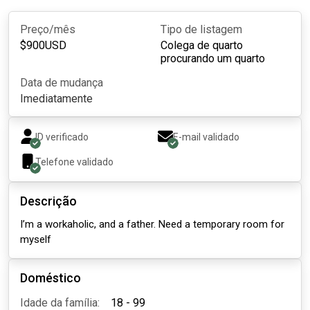
Preço/mês
Tipo de listagem
$
900
USD
Colega de quarto
procurando um quarto
Data de mudança
Imediatamente
ID verificado
E-mail validado
Telefone validado
Descrição
I’m a workaholic, and a father. Need a temporary room for
myself
Doméstico
Idade da família:
18 - 99