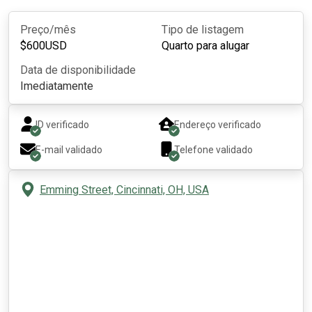
Preço/mês
Tipo de listagem
$
600
USD
Quarto para alugar
Data de disponibilidade
Imediatamente
ID verificado
Endereço verificado
E-mail validado
Telefone validado
Emming Street, Cincinnati, OH, USA