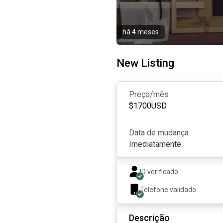
há 4 meses
New Listing
Preço/mês
$
1700
USD
Data de mudança
Imediatamente
ID verificado
Telefone validado
Descrição