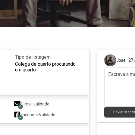
Tipo de listagem
Jose
,
27
Colega de quarto procurando
um quarto
E-mail validado
Enviar Men
Facebook
Validado