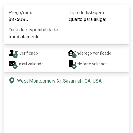
Preço/mês
Tipo de listagem
$
875
USD
Quarto para alugar
Data de disponibilidade
Imediatamente
ID verificado
Endereço verificado
E-mail validado
Telefone validado
West Montgomery Xr, Savannah, GA, USA