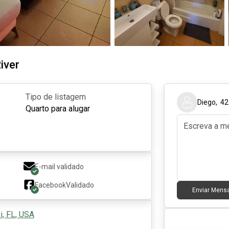
iver
Tipo de listagem
Diego
,
42
Quarto para alugar
E-mail validado
Facebook
Validado
Enviar Men
, FL, USA