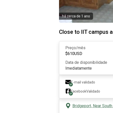
há cerca de 1 ano
Close to IIT campus
Preço/mês
$
610
USD
Data de disponibilidade
Imediatamente
E-mail validado
Facebook
Validado
Bridgeport, Near South 