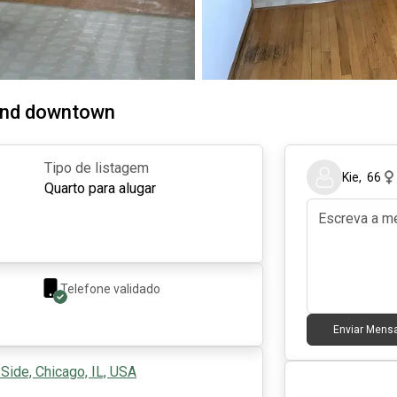
 and downtown
Tipo de listagem
Kie
,
66
Quarto para alugar
Telefone validado
Enviar Men
Side, Chicago, IL, USA