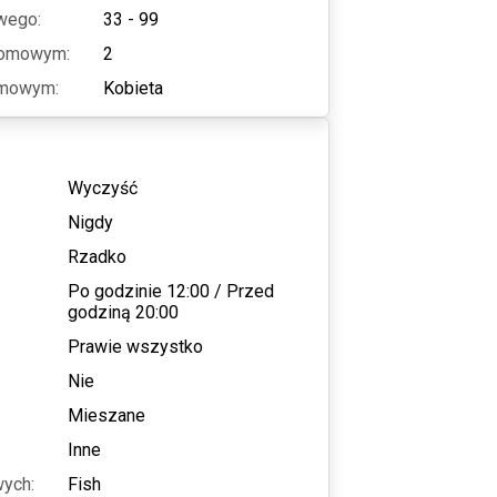
wego:
33 - 99
domowym:
2
omowym:
Kobieta
Wyczyść
Nigdy
Rzadko
Po godzinie 12:00
/
Przed
godziną 20:00
Prawie wszystko
Nie
Mieszane
Inne
wych:
Fish