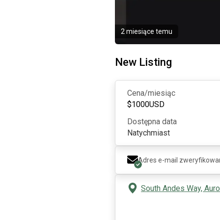
2 miesiące temu
New Listing
Cena/miesiąc
$
1000
USD
Dostępna data
Natychmiast
Adres e-mail zweryfikowa
South Andes Way, Auror