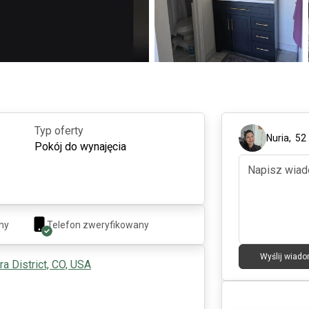
Typ oferty
Nuria
,
52
Pokój do wynajęcia
ny
Telefon zweryfikowany
Wyślij wiad
a District, CO, USA