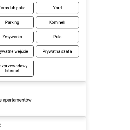
Taras lub patio
Yard
Parking
Kominek
Zmywarka
Pula
ywatne wejście
Prywatna szafa
ezprzewodowy
Internet
s apartamentów
e