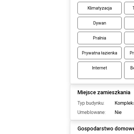
Klimatyzacja
Dywan
Pralnia
Prywatna łazienka
Pr
Internet
B
Miejsce zamieszkania
Typ budynku:
Komplek
Umeblowane:
Nie
Gospodarstwo domow