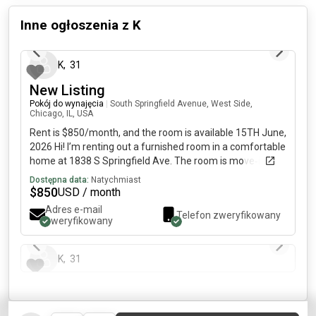
Inne ogłoszenia z
K
6 dni temu
K
,
31
New Listing
Pokój do wynajęcia
|
South Springfield Avenue, West Side,
Chicago, IL, USA
Rent is $850/month, and the room is available 15TH June,
2026 Hi! I’m renting out a furnished room in a comfortable
home at 1838 S Springfield Ave. The room is move‑in
ready and great for someone who wants an affordable
Dostępna data:
Natychmiast
place close to the city. What you get: • Furnished room•
$
850
USD / month
Window AC, fan, or space heater provided to keep the
Adres e-mail
Telefon zweryfikowany
room comfortable while the central HVAC is being
zweryfikowany
6 dni temu
serviced.• Utilities included (Except Water, Garbage)•
Shared bathroom• Street parking• Laundry available
K
,
31
Location perks: • 4‑minute walk to the Pink Line• 10–15
minutes to Downtown Chicago• Near Douglass Park,
New Listing
grocery stores, and restaurants
Pokój do wynajęcia
|
South Springfield Avenue, West Side,
Chicago, IL, USA