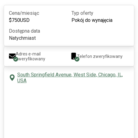
Cena/miesiąc
Typ oferty
$
750
USD
Pokój do wynajęcia
Dostępna data
Natychmiast
Adres e-mail
Telefon zweryfikowany
zweryfikowany
South Springfield Avenue, West Side, Chicago, IL,
USA