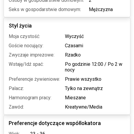
Osoby w gospodarstwie domowym:
2
Seks w gospodarstwie domowym:
Mężczyzna
Styl życia
Moja czystość:
Wyczyść
Goście nocujący:
Czasami
Zwyczaje imprezowe:
Rzadko
Wstaję/Idź spać:
Po godzinie 12:00
/
Po 2 w
nocy
Preferencje żywieniowe:
Prawie wszystko
Palacz:
Tylko na zewnątrz
Harmonogram pracy:
Mieszane
Zawód:
Kreatywne/Media
Preferencje dotyczące współlokatora
Wiek:
23 - 36