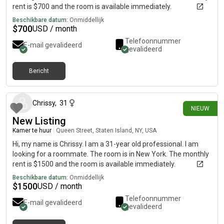
rent is $700 and the room is available immediately.
Beschikbare datum:
Onmiddellijk
$
700
USD / month
Telefoonnummer
E-mail gevalideerd
gevalideerd
Bericht
ongeveer 1 maand geleden
Chrissy
,
31
NIEUW
New Listing
Kamer te huur
|
Queen Street, Staten Island, NY, USA
Hi, my name is Chrissy. I am a 31-year old professional. I am
looking for a roommate. The room is in New York. The monthly
rent is $1500 and the room is available immediately.
Beschikbare datum:
Onmiddellijk
$
1500
USD / month
Telefoonnummer
E-mail gevalideerd
gevalideerd