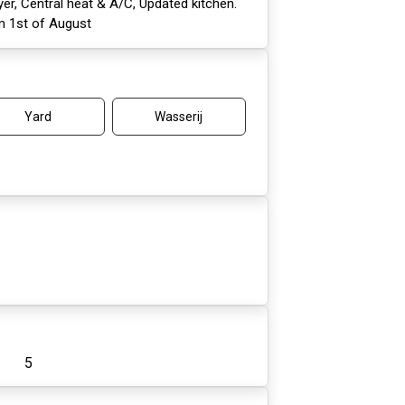
yer, Central heat & A/C, Updated kitchen.
m 1st of August
Yard
Wasserij
5