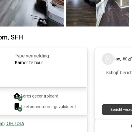
om, SFH
Type vermelding
Ilan
,
60
Kamer te huur
Adres gecontroleerd
Telefoonnummer gevalideerd
Bericht verz
ati, OH, USA