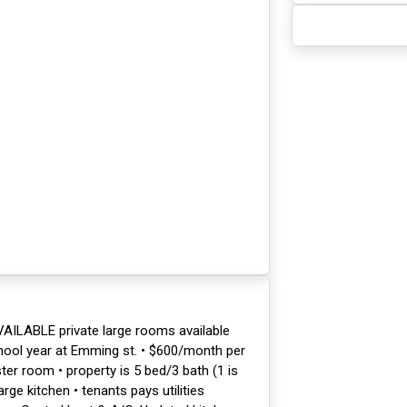
LABLE private large rooms available
ool year at Emming st. • $600/month per
r room • property is 5 bed/3 bath (1 is
rge kitchen • tenants pays utilities