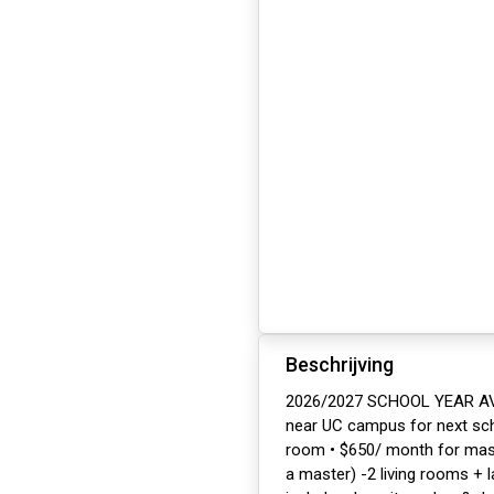
Beschrijving
2026/2027 SCHOOL YEAR AVAI
near UC campus for next sch
room • $650/ month for maste
a master) -2 living rooms + la