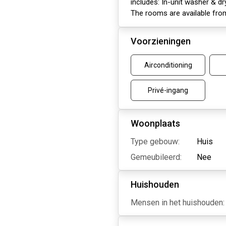
includes: In-unit washer & dr
The rooms are available fro
Voorzieningen
Airconditioning
Privé-ingang
Woonplaats
Type gebouw:
Huis
Gemeubileerd:
Nee
Huishouden
Mensen in het huishouden: