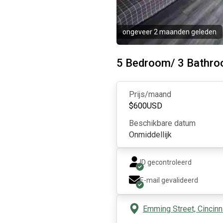
ongeveer 2 maanden geleden
5 Bedroom/ 3 Bathro
Prijs/maand
$
600
USD
Beschikbare datum
Onmiddellijk
ID gecontroleerd
E-mail gevalideerd
Emming Street, Cincinn