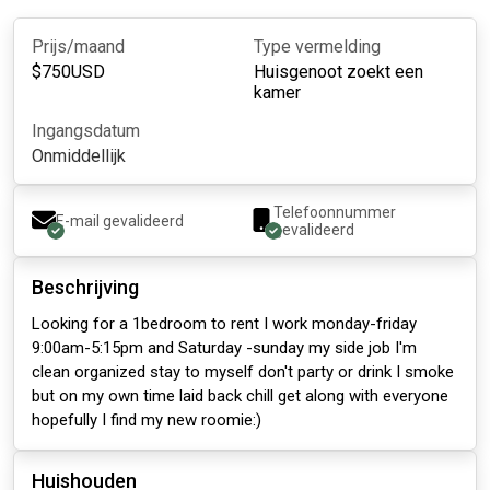
Prijs/maand
Type vermelding
$
750
USD
Huisgenoot zoekt een
kamer
Ingangsdatum
Onmiddellijk
Telefoonnummer
E-mail gevalideerd
gevalideerd
Beschrijving
Looking for a 1bedroom to rent I work monday-friday
9:00am-5:15pm and Saturday -sunday my side job I'm
clean organized stay to myself don't party or drink I smoke
but on my own time laid back chill get along with everyone
hopefully I find my new roomie:)
Huishouden