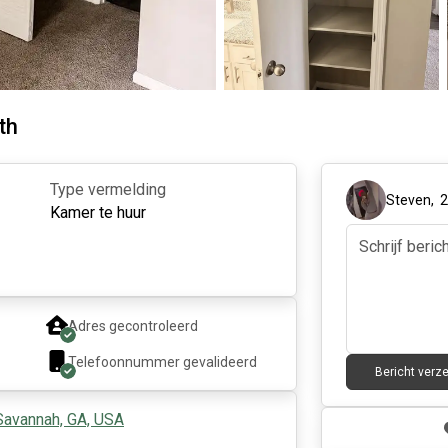
th
Type vermelding
Steven
,
Kamer te huur
Adres gecontroleerd
Telefoonnummer gevalideerd
Bericht verz
Savannah, GA, USA