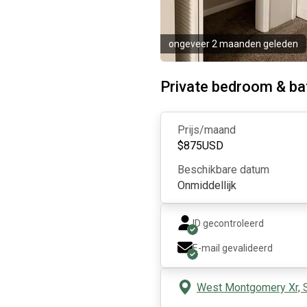
ongeveer 2 maanden geleden
Private bedroom & ba
Prijs/maand
$
875
USD
Beschikbare datum
Onmiddellijk
ID gecontroleerd
E-mail gevalideerd
West Montgomery Xr, 