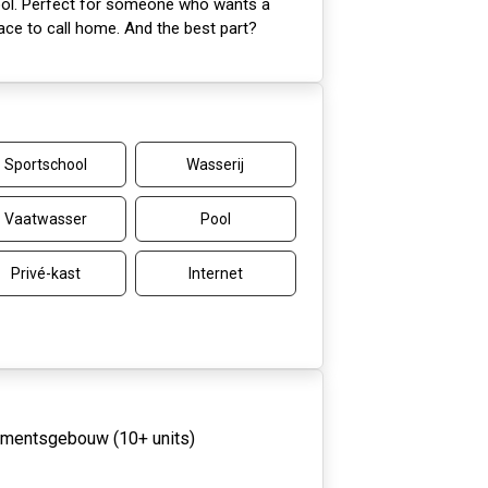
ool. Perfect for someone who wants a
ce to call home. And the best part?
Sportschool
Wasserij
Vaatwasser
Pool
Privé-kast
Internet
mentsgebouw (10+ units)