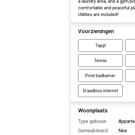
a laundry area, and a gym/p
comfortable and peaceful pla
Utilities are included!
Voorzieningen
Tapijt
Tennis
Privé badkamer
Draadloos internet
Woonplaats
Type gebouw:
Apparte
Gemeubileerd:
Nee