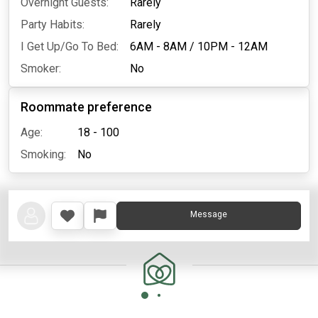
Overnight Guests:
Rarely
Party Habits:
Rarely
I Get Up/Go To Bed:
6AM - 8AM
/
10PM - 12AM
Smoker:
No
Roommate preference
Age:
18 - 100
Smoking:
No
Message