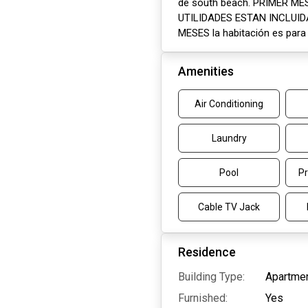
de south beach. PRIMER M
UTILIDADES ESTAN INCLUI
MESES la habitación es para
Amenities
Air Conditioning
Laundry
Pool
Pr
Cable TV Jack
Residence
Building Type:
Apartme
Furnished:
Yes