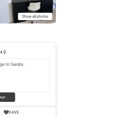
Show all photos
34
age
SAVE