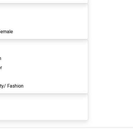
1
Female
n
r
ty/ Fashion