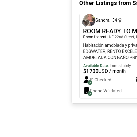
Other Listings from
S
Sandra
,
34
ROOM READY TO M
Room for rent
|
NE 22nd Street, 
Habitación amoblada y priva
EDGWATER, RENTO EXCELE
AMOBLADA CON BAÑO PRIVA
persona, el edificio esta mu
Available Date:
Immediately
jacuzzi y gimnasio, cerca a 
$
1700
USD / month
Midtown y a 13 minutos de
ID Checked
+ UN DEPÓSITO REQUERIDO
INCLUIDAS Y CON CONTRAT
Phone Validated
habitación es para una sola