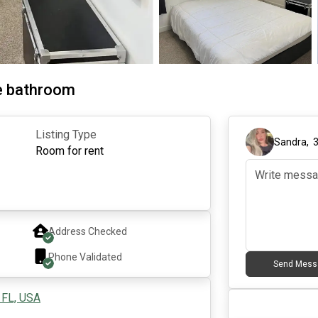
te bathroom
Listing Type
Sandra
,
Room for rent
Address Checked
Phone Validated
Send Mess
 FL, USA