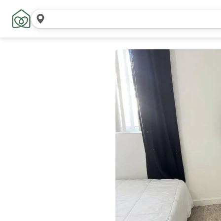
Search
locations