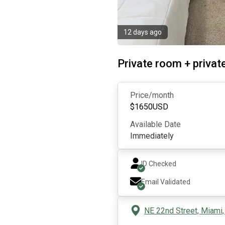
12 days ago
Private room + priva
Price/month
$
1650
USD
Available Date
Immediately
ID Checked
Email Validated
NE 22nd Street, Miami,