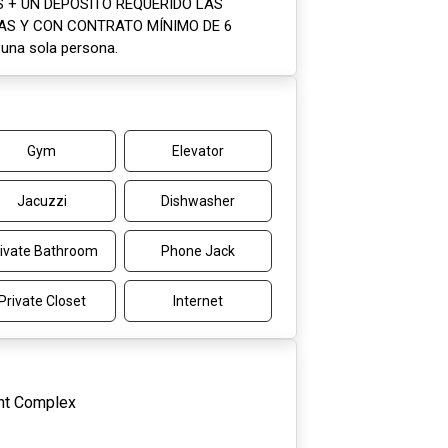
ES + UN DEPÓSITO REQUERIDO LAS
DAS Y CON CONTRATO MÍNIMO DE 6
 una sola persona.
Gym
Elevator
Jacuzzi
Dishwasher
ivate Bathroom
Phone Jack
Private Closet
Internet
nt Complex