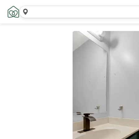
위
치
검
색