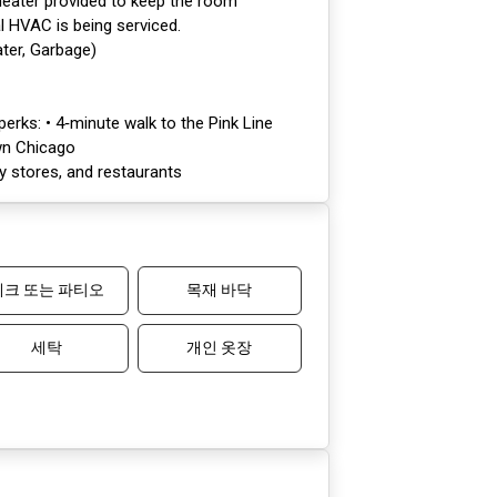
heater provided to keep the room
l HVAC is being serviced.
ater, Garbage)
perks: • 4‑minute walk to the Pink Line
wn Chicago
y stores, and restaurants
데크 또는 파티오
목재 바닥
세탁
개인 옷장