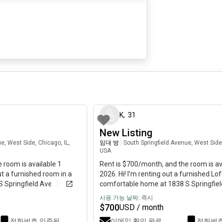
6일 전
K
,
31
New Listing
e, West Side, Chicago, IL,
임대 방
|
South Springfield Avenue, West Side,
USA
 room is available 1
Rent is $700/month, and the room is av
ut a furnished room in a
2026. Hi! I’m renting out a furnished Lof
 Springfield Ave. The
comfortable home at 1838 S Springfiel
 great for someone who
room is move‑in ready and great for 
사용 가능 날짜:
즉시
ose to the city. What you
wants an affordable place close to the 
$
700
USD / month
ow AC, fan, or space
get: • Furnished room• Window AC, fan,
전화번호 인증됨
이메일 확인 완료
전화번호