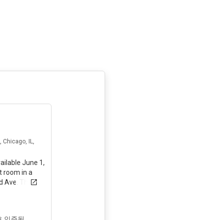
6일 전
 Chicago, IL,
ailable June 1,
t room in a
d Ave. The
someone who
city. What you
 or space
 인증됨