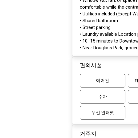
• Window AC, fan, or space 
comfortable while the centra
• Utilities included (Except W
• Shared bathroom
• Street parking
• Laundry available Location 
• 10–15 minutes to Downto
• Near Douglass Park, grocer
편의시설
에어컨
주차
무선 인터넷
거주지