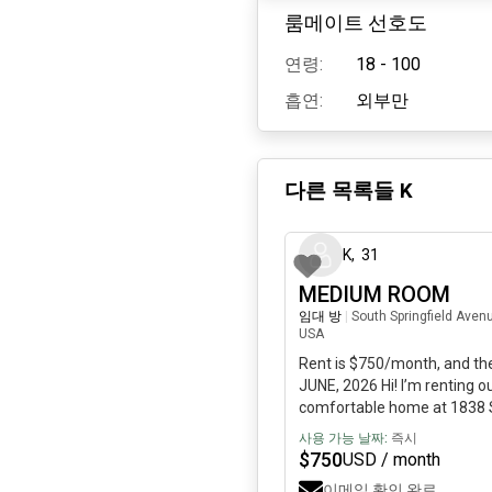
룸메이트 선호도
연령:
18 - 100
흡연:
외부만
다른 목록들
K
K
,
31
MEDIUM ROOM
임대 방
|
South Springfield Avenu
USA
Rent is $750/month, and the
JUNE, 2026 Hi! I’m renting o
comfortable home at 1838 S
room is move‑in ready and
사용 가능 날짜:
즉시
wants an affordable place cl
$
750
USD / month
get: • Furnished room• Wind
이메일 확인 완료