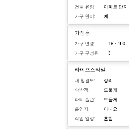
건물 유형:
아파트 단지
가구 완비:
예
가정용
가구 연령:
18 - 100
가구 구성원:
3
라이프스타일
내 청결도:
정리
숙박객:
드물게
파티 습관:
드물게
흡연자:
아니요
작업 일정:
혼합