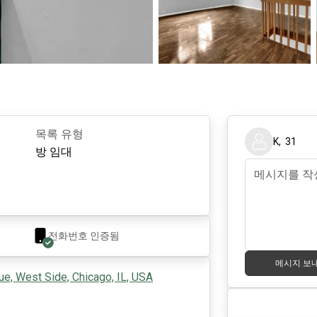
목록 유형
K
,
31
방 임대
전화번호 인증됨
메시지 보
ue, West Side, Chicago, IL, USA