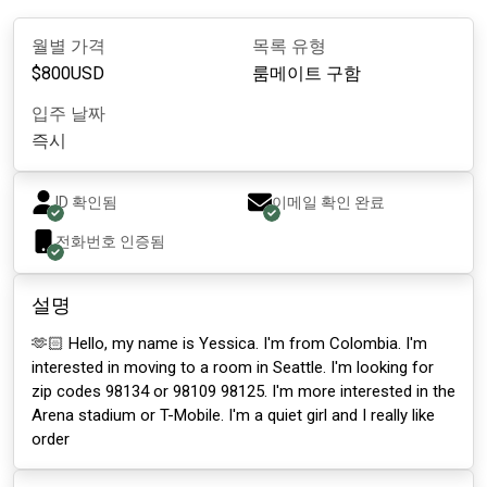
월별 가격
목록 유형
$
800
USD
룸메이트 구함
입주 날짜
즉시
ID 확인됨
이메일 확인 완료
전화번호 인증됨
설명
🫶🏻 Hello, my name is Yessica. I'm from Colombia. I'm
interested in moving to a room in Seattle. I'm looking for
zip codes 98134 or 98109 98125. I'm more interested in the
Arena stadium or T-Mobile. I'm a quiet girl and I really like
order