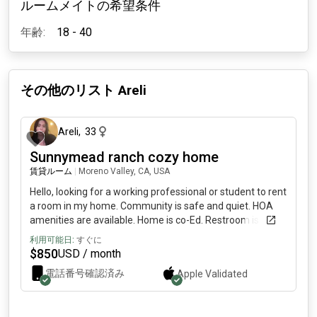
ルームメイトの希望条件
年齢:
18 - 40
その他のリスト
Areli
約1か月前
Areli
,
33
Sunnymead ranch cozy home
賃貸ルーム
|
Moreno Valley, CA, USA
Hello, looking for a working professional or student to rent
a room in my home. Community is safe and quiet. HOA
amenities are available. Home is co-Ed. Restroom is
shared as well.
利用可能日:
すぐに
$
850
USD / month
電話番号確認済み
Apple
Validated