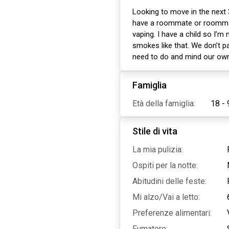
Looking to move in the next 
have a roommate or roomma
vaping. I have a child so I’m
smokes like that. We don’t pa
need to do and mind our own
Famiglia
Età della famiglia:
18 - 
Stile di vita
La mia pulizia:
Ospiti per la notte:
Abitudini delle feste:
Mi alzo/Vai a letto:
Preferenze alimentari:
Fumatore: