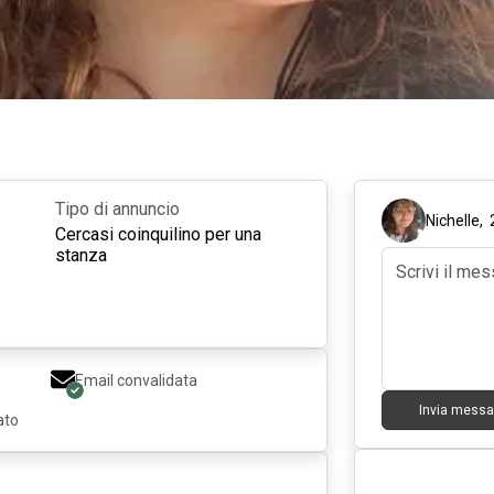
Tipo di annuncio
Nichelle
,
Cercasi coinquilino per una
stanza
Email convalidata
Invia messa
ato