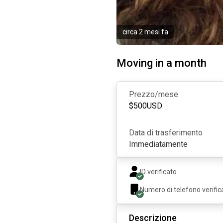
circa 2 mesi fa
Moving in a month
Prezzo/mese
$
500
USD
Data di trasferimento
Immediatamente
ID verificato
Numero di telefono verific
Descrizione