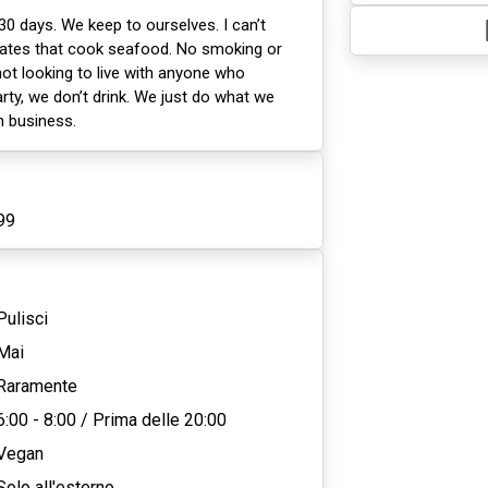
30 days. We keep to ourselves. I can’t
tes that cook seafood. No smoking or
 not looking to live with anyone who
rty, we don’t drink. We just do what we
 business.
99
Pulisci
Mai
Raramente
6:00 - 8:00
/
Prima delle 20:00
Vegan
Solo all'esterno