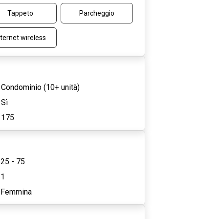
Tappeto
Parcheggio
nternet wireless
Condominio (10+ unità)
Sì
175
25 - 75
1
Femmina