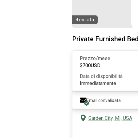
4 mesi fa
Private Furnished B
Prezzo/mese
$
700
USD
Data di disponibilità
Immediatamente
Email convalidata
Garden City, MI, USA