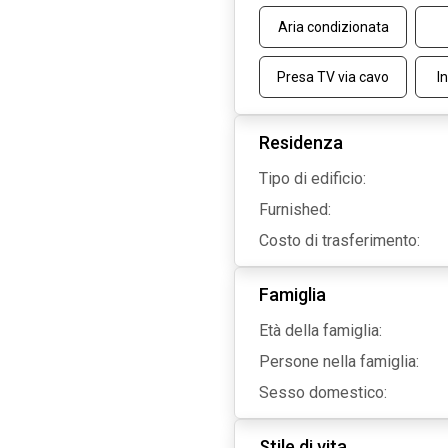
Aria condizionata
Presa TV via cavo
I
Residenza
Tipo di edificio:
Furnished:
Costo di trasferimento:
Famiglia
Età della famiglia:
Persone nella famiglia:
Sesso domestico:
Stile di vita