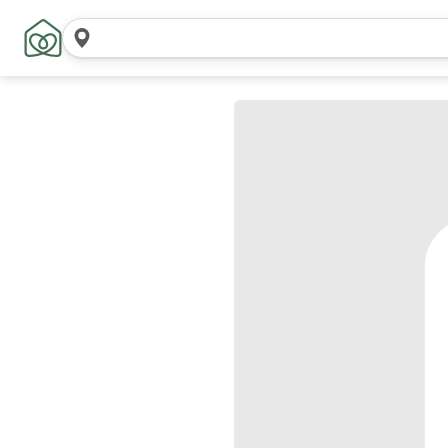
Cerca
località