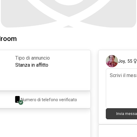
edroom
Tipo di annuncio
Joy
,
55
Stanza in affitto
Numero di telefono verificato
Invia messa