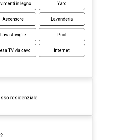
vimenti in legno
Yard
Ascensore
Lavanderia
Lavastoviglie
Pool
esa TV via cavo
Internet
sso residenziale
2