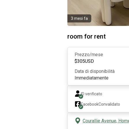
3 mesi fa
room for rent
Prezzo/mese
$
305
USD
Data di disponibilità
Immediatamente
ID verificato
Facebook
Convalidato
Courallie Avenue, Hom