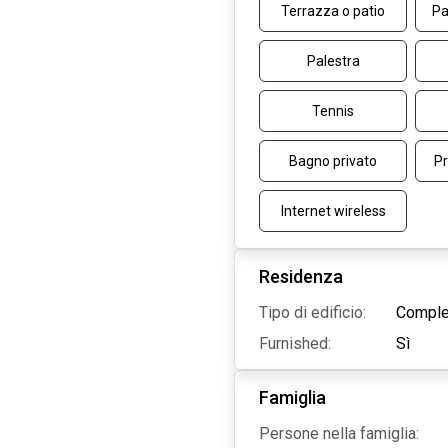
Terrazza o patio
Pa
Palestra
Tennis
Bagno privato
Pr
Internet wireless
Residenza
Tipo di edificio:
Comple
Furnished:
Sì
Famiglia
Persone nella famiglia: