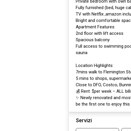
Private bedroom with own 
Fully furnished (bed, huge ca
TV with Netflix ,amazon incl
Bright and comfortable spac
Apartment Features:
2nd floor with lift access
Spacious balcony
Full access to swimming pool
sauna
Location Highlights:
7mins walk to Flemington St
5 mins to shops, supermarket
Close to DFO, Costco, Bunni
💰 Rent: $per week – ALL bill
✨ Newly renovated and most 
be the first one to enjoy thi
Servizi