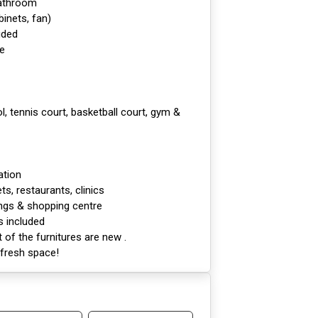
bathroom
binets, fan)
uded
e
, tennis court, basketball court, gym &
ation
s, restaurants, clinics
ngs & shopping centre
s included
of the furnitures are new .
s fresh space!