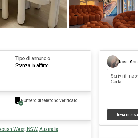
Tipo di annuncio
Rose Ann
Stanza in affitto
Numero di telefono verificato
Invia messa
ebush West, NSW, Australia