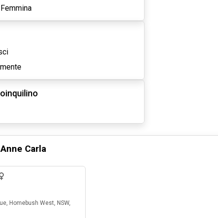
Femmina
sci
amente
oinquilino
Anne Carla
2 mesi fa
nue, Homebush West, NSW,