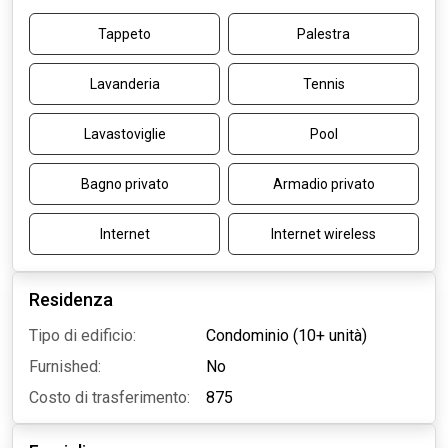
Tappeto
Palestra
Lavanderia
Tennis
Lavastoviglie
Pool
Bagno privato
Armadio privato
Internet
Internet wireless
Residenza
Tipo di edificio:
Condominio (10+ unità)
Furnished:
No
Costo di trasferimento:
875