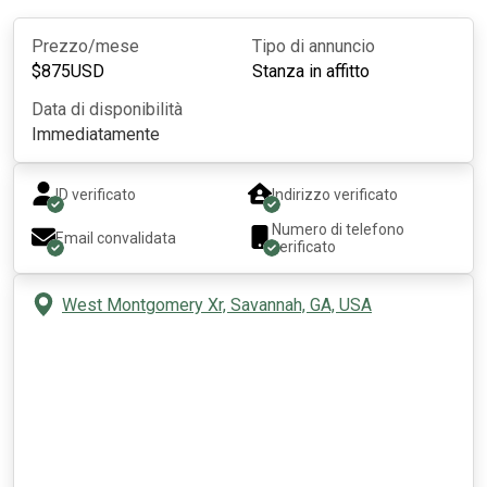
Prezzo/mese
Tipo di annuncio
$
875
USD
Stanza in affitto
Data di disponibilità
Immediatamente
ID verificato
Indirizzo verificato
Numero di telefono
Email convalidata
verificato
West Montgomery Xr, Savannah, GA, USA