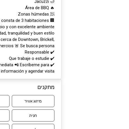
🛁 Jacuzzi
🔥 Área de BBQ
🧖 Zonas húmedas
, consta de 3 habitaciones
io y con excelente ambiente 🧼🌿
d, tranquilidad y buen estilo
 cerca de Downtown, Brickell,
mercios 🚨 Se busca persona:
✔️ Responsable
✔️ Que trabaje o estudie
inmediata 📲 Escríbeme para
información y agendar visita
מתקנים
מיזוג אוויר
חניה