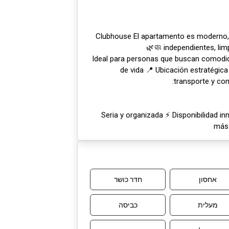
🏢 Clubhouse El apartamento es moderno
independientes, limp
Ideal para personas que buscan comodida
de vida 📍 Ubicación estratégica
transporte y co
✔️ Seria y organizada ⚡ Disponibilidad 
más 
אחסון
חדר כושר
מעלית
כביסה