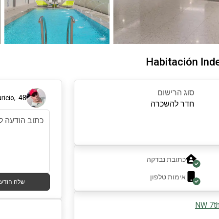
Habitación Ind
סוג הרישום
ricio
,
48
חדר להשכרה
כתובת נבדקה
אימות טלפון
שלח הודע
NW 7th