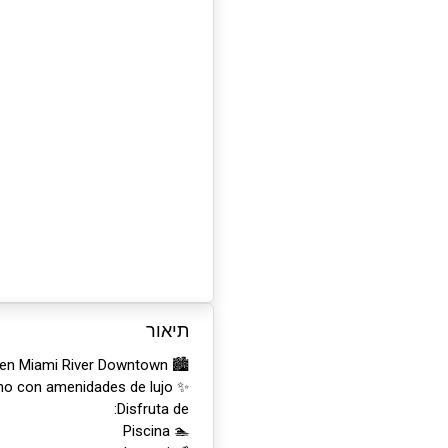
תיאור
🏙️ Habitación privada e independiente en Miami River Downtown
✨ Ubicada en edificio moderno con amenidades de lujo
Disfruta de:
🏊 Piscina