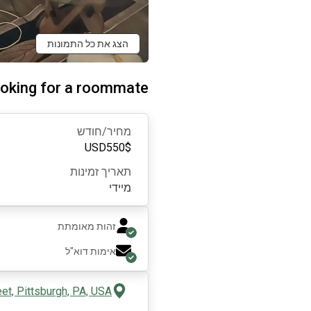
הצג את כל התמונות
oking for a roommate
מחיר/חודש
USD
550
$
תאריך זמינות
מיידי
זהות מאומתת
אימות דוא"ל
eet, Pittsburgh, PA, USA