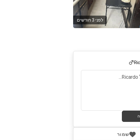
לפני 3 חודשים
Ri
ה
שמור