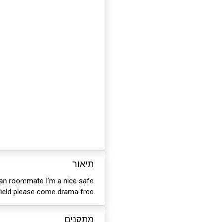
תיאור
lean roommate I’m a nice safe
field please come drama free.
מתקנים