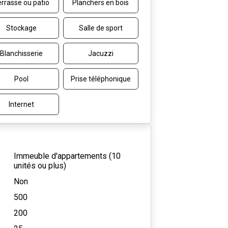
rrasse ou patio
Planchers en bois
Stockage
Salle de sport
Blanchisserie
Jacuzzi
Pool
Prise téléphonique
Internet
Immeuble d'appartements (10
unités ou plus)
Non
500
200