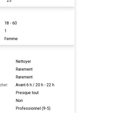
25
18 - 60
1
Femme
Nettoyer
Rarement
Rarement
cher:
Avant 6 h
/
20 h - 22 h
Presque tout
Non
Professionnel (9-5)