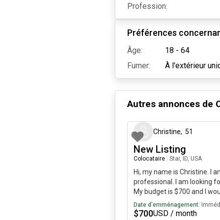
Profession:
Préférences concernant
Âge:
18 - 64
Fumer:
À l'extérieur un
Autres annonces de
C
Christine
,
51
New Listing
Colocataire
|
Star, ID, USA
Hi, my name is Christine. I 
professional. I am looking fo
My budget is $700 and I wou
immediately.
Date d'emménagement:
Imméd
$
700
USD / month