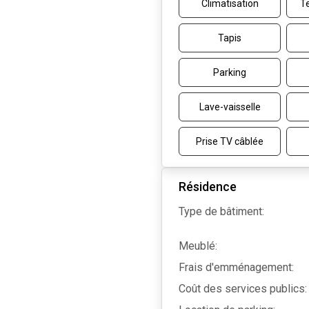
Climatisation
Te
Tapis
Parking
Lave-vaisselle
Prise TV câblée
Résidence
Type de bâtiment:
Meublé:
Frais d'emménagement:
Coût des services publics: