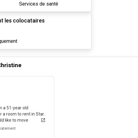
Services de santé
 les colocataires
iquement
hristine
il y a 7 mois
am a 51-year old
r a room to rent in Star.
ld like to move
iatement