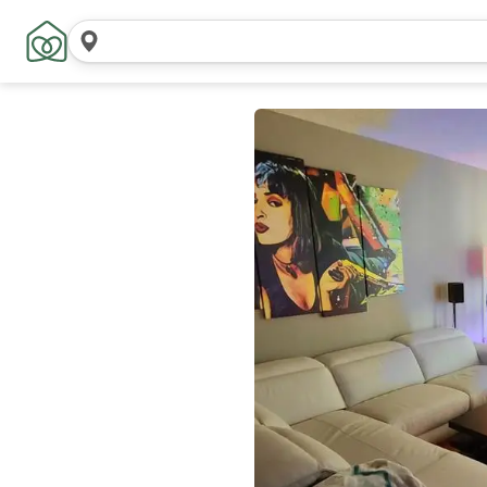
Maghanap
ng mga
lokasyon