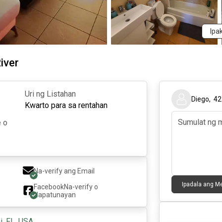
Ipa
iver
Uri ng Listahan
Diego
,
42
Kwarto para sa rentahan
e o
Na-verify ang Email
Ipadala ang 
Facebook
Na-verify o
Napatunayan
, FL, USA