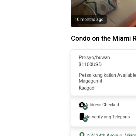
10 months ago
Condo on the Miami R
Presyo/buwan
$
1100
USD
Petsa kung kailan Availabl
Magagamit
Kaagad
Address Checked
Na-verify ang Telepono
NW 24th Avenue, Miami